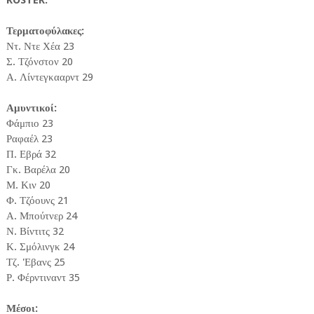
ROSTER:
Τερματοφύλακες:
Ντ. Ντε Χέα 23
Σ. Τζόνστον 20
Α. Λίντεγκααρντ 29
Αμυντικοί:
Φάμπιο 23
Ραφαέλ 23
Π. Εβρά 32
Γκ. Βαρέλα 20
Μ. Κιν 20
Φ. Τζόουνς 21
Α. Μπούτνερ 24
Ν. Βίντιτς 32
Κ. Σμόλινγκ 24
Τζ. 'Εβανς 25
Ρ. Φέρντιναντ 35
Μέσοι: