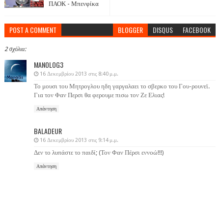
ΠΑΟΚ - Μπενφίκα
POST A COMMENT
BLOGGER
DISQUS
FACEBOOK
2 σχόλια:
MANOLOG3
16 Δεκεμβρίου 2013 στις 8:40 μ.μ.
Το μουσι του Μητρογλου ηδη γαργαλαει το σβερκο του Γου-ρουνεϊ.
Για τον Φαν Περσι θα φερουμε πισω τον Ζε Ελιας!
Απάντηση
BALADEUR
16 Δεκεμβρίου 2013 στις 9:14 μ.μ.
Δεν το λυπάστε το παιδί; (Τον Φαν Πέρσι εννοώ!!!)
Απάντηση