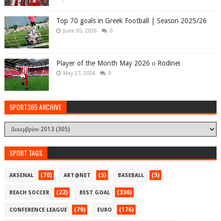
Top 70 goals in Greek Football | Season 2025/26
June 05, 2026
0
Player of the Month May 2026 ο Rodinei
May 27, 2026
0
SPORT365 ARCHIVE
SPORT TAGS
(70)
(5)
(5)
ARSENAL
ART@NET
BASEBALL
(22)
(336)
BEACH SOCCER
BEST GOAL
(79)
(176)
CONFERENCE LEAGUE
EURO