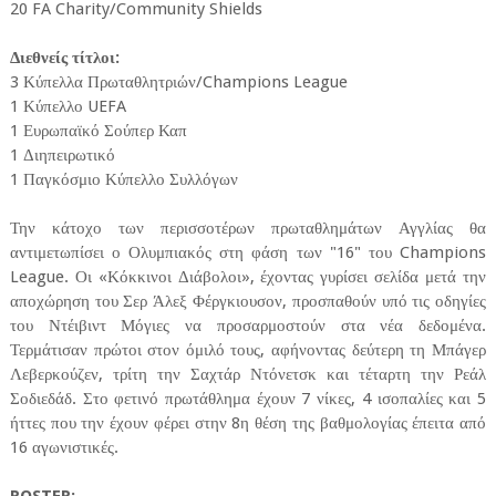
20 FA Charity/Community Shields
Διεθνείς τίτλοι:
3 Κύπελλα Πρωταθλητριών/Champions League
1 Κύπελλο UEFA
1 Ευρωπαϊκό Σούπερ Καπ
1 Διηπειρωτικό
1 Παγκόσμιο Κύπελλο Συλλόγων
Την κάτοχο των περισσοτέρων πρωταθλημάτων Αγγλίας θα
αντιμετωπίσει ο Ολυμπιακός στη φάση των "16" του Champions
League. Οι «Κόκκινοι Διάβολοι», έχοντας γυρίσει σελίδα μετά την
αποχώρηση του Σερ Άλεξ Φέργκιουσον, προσπαθούν υπό τις οδηγίες
του Ντέιβιντ Μόγιες να προσαρμοστούν στα νέα δεδομένα.
Τερμάτισαν πρώτοι στον όμιλό τους, αφήνοντας δεύτερη τη Μπάγερ
Λεβερκούζεν, τρίτη την Σαχτάρ Ντόνετσκ και τέταρτη την Ρεάλ
Σοδιεδάδ. Στο φετινό πρωτάθλημα έχουν 7 νίκες, 4 ισοπαλίες και 5
ήττες που την έχουν φέρει στην 8η θέση της βαθμολογίας έπειτα από
16 αγωνιστικές.