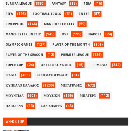
(980)
(18)
(16)
EUROPA LEAGUE
FANTASY
FIBA
(193)
(31)
(57)
FIFA
FOOTBALL IDOLS
INTER
(146)
(59)
LIVERPOOL
MANCHESTER CITY
(145)
(195)
(24)
MANCHESTER UNITED
MVP
NAPOLI
(127)
(101)
OLYMPIC GAMES
PLAYER OF THE MONTH
(12)
(186)
PLAYER OF THE SEASON
PREMIER LEAGUE
(24)
(15)
(342)
SUPER CUP
ΑΝΤΕΤΟΚΟΥΝΜΠΟ
ΓΕΡΜΑΝΙΑ
(405)
(51)
ΙΤΑΛΙΑ
ΚΙΝΗΜΑΤΟΓΡΑΦΟΣ
(1200)
(672)
ΚΥΠΕΛΛΟ ΕΛΛΑΔΟΣ
ΜΕΤΑΓΡΑΦΕΣ
(603)
(156)
(112)
ΜΟΥΝΤΙΑΛ
ΜΟΥΣΙΚΗ
ΜΠΑΓΕΡΝ
(13)
(43)
ΠΑΡΑΞΕΝΑ
ΣΑΝ ΣΗΜΕΡΑ
WEEK'S TOP