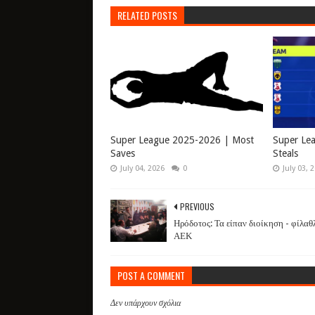
RELATED POSTS
Super League 2025-2026 | Most
Super Le
Saves
Steals
July 04, 2026
0
July 03, 
PREVIOUS
Ηρόδοτος: Τα είπαν διοίκηση - φίλαθ
ΑΕΚ
POST A COMMENT
Δεν υπάρχουν σχόλια