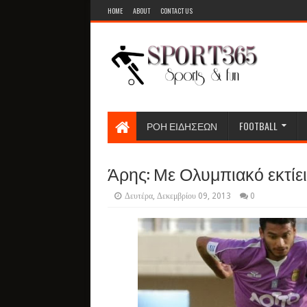
HOME
ABOUT
CONTACT US
ΡΟΗ ΕΙΔΗΣΕΩΝ
FOOTBALL
Άρης: Με Ολυμπιακό εκτίε
Δευτέρα, Δεκεμβρίου 09, 2013
0