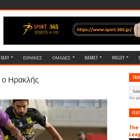
SEXY
ΕΘΝΙΚΕΣ
ΟΜΑΔΕΣ
BASKET
VOLLEY
ι ο Ηρακλής
TRA
FEA
The 
Lea