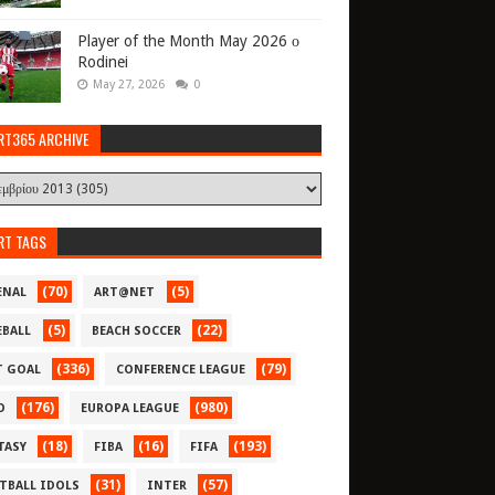
Player of the Month May 2026 ο
Rodinei
May 27, 2026
0
RT365 ARCHIVE
RT TAGS
(70)
(5)
ENAL
ART@NET
(5)
(22)
EBALL
BEACH SOCCER
(336)
(79)
T GOAL
CONFERENCE LEAGUE
(176)
(980)
O
EUROPA LEAGUE
(18)
(16)
(193)
TASY
FIBA
FIFA
(31)
(57)
TBALL IDOLS
INTER