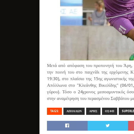
Μετά από απόφαση του προπονητή του Άρη, Ζ
την ποινή του στο παιχνίδι της ερχόμενης 
19:30), στο πλαίσιο της 15ης αγωνιστικής τ
Απόλλωνα στο "Κλεάνθης Βικελίδης" (06/01, 
γύρου). Τόσο ο 24χρονος μεσοαμυντικός όσο
στην αναμέτρηση του περασμένου Σαββάτου με 
TAGS:
ΑΠΟΛΛΩΝ
ΑΡΗΣ
ΟΣΦΠ
SUPERL