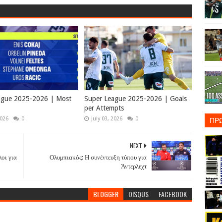
ague 2025-2026 | Most
Super League 2025-2026 | Goals
per Attempts
ΠΡ
2026
0
July 03, 2026
0
NEXT
λοι για
Ολυμπιακός: Η συνέντευξη τύπου για
Άντερλεχτ
BLOGGER
DISQUS
FACEBOOK