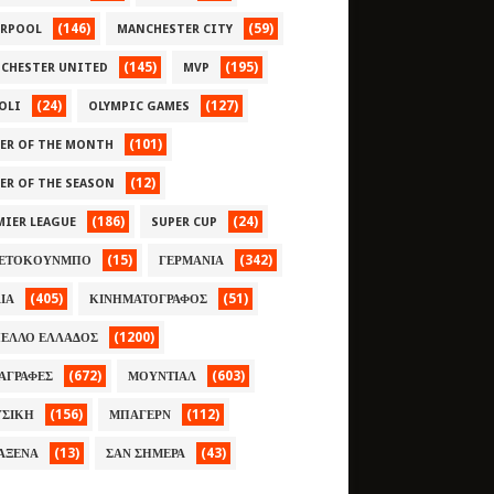
(146)
(59)
ERPOOL
MANCHESTER CITY
(145)
(195)
CHESTER UNITED
MVP
(24)
(127)
OLI
OLYMPIC GAMES
(101)
YER OF THE MONTH
(12)
YER OF THE SEASON
(186)
(24)
MIER LEAGUE
SUPER CUP
(15)
(342)
ΕΤΟΚΟΥΝΜΠΟ
ΓΕΡΜΑΝΙΑ
(405)
(51)
ΛΙΑ
ΚΙΝΗΜΑΤΟΓΡΑΦΟΣ
(1200)
ΕΛΛΟ ΕΛΛΑΔΟΣ
(672)
(603)
ΑΓΡΑΦΕΣ
ΜΟΥΝΤΙΑΛ
(156)
(112)
ΣΙΚΗ
ΜΠΑΓΕΡΝ
(13)
(43)
ΑΞΕΝΑ
ΣΑΝ ΣΗΜΕΡΑ