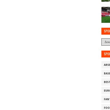
SPO
SPO
ARS
BAS
BES
EUR
FAN
FOO