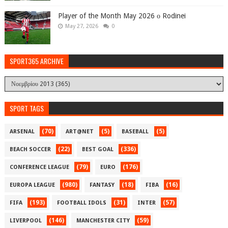
Player of the Month May 2026 ο Rodinei
May 27, 2026
0
SPORT365 ARCHIVE
SPORT TAGS
(70)
(5)
(5)
ARSENAL
ART@NET
BASEBALL
(22)
(336)
BEACH SOCCER
BEST GOAL
(79)
(176)
CONFERENCE LEAGUE
EURO
(980)
(18)
(16)
EUROPA LEAGUE
FANTASY
FIBA
(193)
(31)
(57)
FIFA
FOOTBALL IDOLS
INTER
(146)
(59)
LIVERPOOL
MANCHESTER CITY