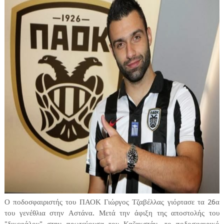
Ο ποδοσφαιριστής του ΠΑΟΚ Γιώργος Τζαβέλλας γιόρτασε τα 26α
του γενέθλια στην Αστάνα. Μετά την άφιξη της αποστολής του