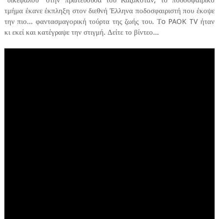
"δικεφάλου" στην πρωτεύουσα του Καζακστάν, το ποδοσφαιρικό
τμήμα έκανε έκπληξη στον διεθνή Έλληνα ποδοσφαιριστή που έκοψε
την πιο... φαντασμαγορική τούρτα της ζωής του. Τo PAOK TV ήταν
κι εκεί και κατέγραψε την στιγμή. Δείτε το βίντεο...