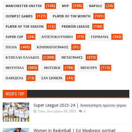
(145)
(195)
(24)
MANCHESTER UNITED
MVP
NAPOLI
(127)
(101)
OLYMPIC GAMES
PLAYER OF THE MONTH
(12)
(186)
PLAYER OF THE SEASON
PREMIER LEAGUE
(24)
(15)
(342)
SUPER CUP
ΑΝΤΕΤΟΚΟΥΝΜΠΟ
ΓΕΡΜΑΝΙΑ
(405)
(51)
ΙΤΑΛΙΑ
ΚΙΝΗΜΑΤΟΓΡΑΦΟΣ
(1200)
(672)
ΚΥΠΕΛΛΟ ΕΛΛΑΔΟΣ
ΜΕΤΑΓΡΑΦΕΣ
(603)
(156)
(112)
ΜΟΥΝΤΙΑΛ
ΜΟΥΣΙΚΗ
ΜΠΑΓΕΡΝ
(13)
(43)
ΠΑΡΑΞΕΝΑ
ΣΑΝ ΣΗΜΕΡΑ
WEEK'S TOP
Super League 2023-24 | Ανασκόπηση πρώτου γύρου
Τρίτη, Δεκεμβρίου 05, 2023
0
Women in Basketball | Ezi Magbegor portrait