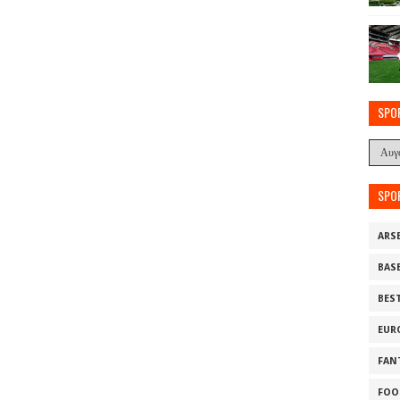
SPO
SPO
ARS
BAS
BES
EUR
FAN
FOO