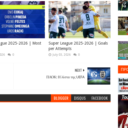
ague 2025-2026 | Most
Super League 2025-2026 | Goals
per Attempts
2026
0
July 03, 2026
0
ΠΡ
NEXT
ΠΑΟΚ: Η λίστα της UEFA
BLOGGER
DISQUS
FACEBOOK