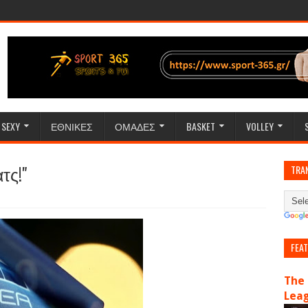
SEXY
ΕΘΝΙΚΕΣ
ΟΜΑΔΕΣ
BASKET
VOLLEY
τς!"
TRA
FEA
The 
Lea