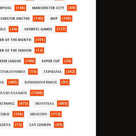
(146)
(59)
ERPOOL
MANCHESTER CITY
(145)
(195)
CHESTER UNITED
MVP
(24)
(127)
OLI
OLYMPIC GAMES
(101)
YER OF THE MONTH
(12)
YER OF THE SEASON
(186)
(24)
MIER LEAGUE
SUPER CUP
(15)
(342)
ΕΤΟΚΟΥΝΜΠΟ
ΓΕΡΜΑΝΙΑ
(405)
(51)
ΛΙΑ
ΚΙΝΗΜΑΤΟΓΡΑΦΟΣ
(1200)
ΕΛΛΟ ΕΛΛΑΔΟΣ
(672)
(603)
ΑΓΡΑΦΕΣ
ΜΟΥΝΤΙΑΛ
(156)
(112)
ΣΙΚΗ
ΜΠΑΓΕΡΝ
(13)
(43)
ΑΞΕΝΑ
ΣΑΝ ΣΗΜΕΡΑ