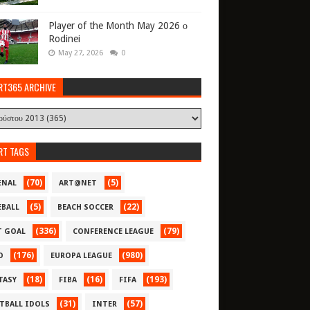
Player of the Month May 2026 ο
Rodinei
May 27, 2026
0
RT365 ARCHIVE
RT TAGS
(70)
(5)
ENAL
ART@NET
(5)
(22)
EBALL
BEACH SOCCER
(336)
(79)
T GOAL
CONFERENCE LEAGUE
(176)
(980)
O
EUROPA LEAGUE
(18)
(16)
(193)
TASY
FIBA
FIFA
(31)
(57)
TBALL IDOLS
INTER