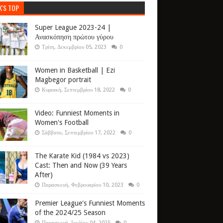
K'S TOP
Super League 2023-24 |
Ανασκόπηση πρώτου γύρου
Τρίτη, Δεκεμβρίου 05, 2023
0
Women in Basketball | Ezi
Magbegor portrait
Κυριακή, Σεπτεμβρίου 18, 2022
0
Video: Funniest Moments in
Women's Football
Σάββατο, Σεπτεμβρίου 17, 2022
0
The Karate Kid (1984 vs 2023)
Cast: Then and Now (39 Years
After)
Παρασκευή, Φεβρουαρίου 10, 2023
0
Premier League's Funniest Moments
of the 2024/25 Season
Παρασκευή, Ιουλίου 04, 2025
0