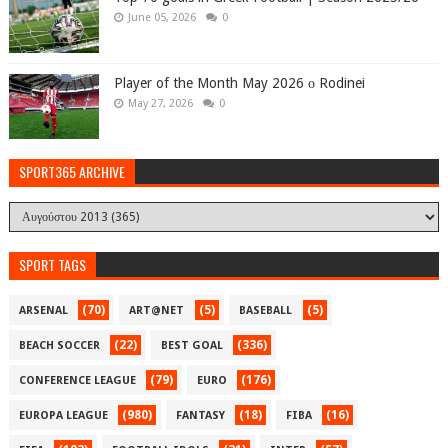
June 05, 2026
0
Player of the Month May 2026 ο Rodinei
May 27, 2026
0
SPORT365 ARCHIVE
SPORT TAGS
(70)
(5)
(5)
ARSENAL
ART@NET
BASEBALL
(22)
(336)
BEACH SOCCER
BEST GOAL
(79)
(176)
CONFERENCE LEAGUE
EURO
(980)
(18)
(16)
EUROPA LEAGUE
FANTASY
FIBA