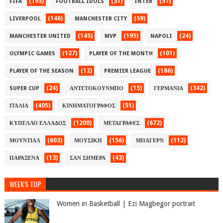
(193)
(31)
(57)
FIFA
FOOTBALL IDOLS
INTER
(146)
(59)
LIVERPOOL
MANCHESTER CITY
(145)
(195)
(24)
MANCHESTER UNITED
MVP
NAPOLI
(127)
(101)
OLYMPIC GAMES
PLAYER OF THE MONTH
(12)
(186)
PLAYER OF THE SEASON
PREMIER LEAGUE
(24)
(15)
(342)
SUPER CUP
ΑΝΤΕΤΟΚΟΥΝΜΠΟ
ΓΕΡΜΑΝΙΑ
(405)
(51)
ΙΤΑΛΙΑ
ΚΙΝΗΜΑΤΟΓΡΑΦΟΣ
(1200)
(672)
ΚΥΠΕΛΛΟ ΕΛΛΑΔΟΣ
ΜΕΤΑΓΡΑΦΕΣ
(603)
(156)
(112)
ΜΟΥΝΤΙΑΛ
ΜΟΥΣΙΚΗ
ΜΠΑΓΕΡΝ
(13)
(43)
ΠΑΡΑΞΕΝΑ
ΣΑΝ ΣΗΜΕΡΑ
WEEK'S TOP
Women in Basketball | Ezi Magbegor portrait