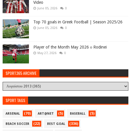
Video
June 05, 2026
0
Top 70 goals in Greek Football | Season 2025/26
June 05, 2026
0
Player of the Month May 2026 ο Rodinei
May 27, 2026
0
SPORT365 ARCHIVE
SPORT TAGS
(70)
(5)
(5)
ARSENAL
ART@NET
BASEBALL
(22)
(336)
BEACH SOCCER
BEST GOAL