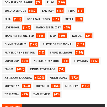
(79)
(176)
CONFERENCE LEAGUE
EURO
(980)
(18)
(16)
EUROPA LEAGUE
FANTASY
FIBA
(193)
(31)
(57)
FIFA
FOOTBALL IDOLS
INTER
(146)
(59)
LIVERPOOL
MANCHESTER CITY
(145)
(195)
(24)
MANCHESTER UNITED
MVP
NAPOLI
(127)
(101)
OLYMPIC GAMES
PLAYER OF THE MONTH
(12)
(186)
PLAYER OF THE SEASON
PREMIER LEAGUE
(24)
(15)
(342)
SUPER CUP
ΑΝΤΕΤΟΚΟΥΝΜΠΟ
ΓΕΡΜΑΝΙΑ
(405)
(51)
ΙΤΑΛΙΑ
ΚΙΝΗΜΑΤΟΓΡΑΦΟΣ
(1200)
(672)
ΚΥΠΕΛΛΟ ΕΛΛΑΔΟΣ
ΜΕΤΑΓΡΑΦΕΣ
(603)
(156)
(112)
ΜΟΥΝΤΙΑΛ
ΜΟΥΣΙΚΗ
ΜΠΑΓΕΡΝ
(13)
(43)
ΠΑΡΑΞΕΝΑ
ΣΑΝ ΣΗΜΕΡΑ
WEEK'S TOP