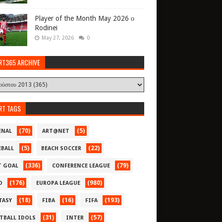
Player of the Month May 2026 ο
Rodinei
May 27, 2026
0
RT365 ARCHIVE
RT TAGS
(70)
(5)
ENAL
ART@NET
(5)
(22)
EBALL
BEACH SOCCER
(336)
(79)
T GOAL
CONFERENCE LEAGUE
(176)
(980)
O
EUROPA LEAGUE
(18)
(16)
(193)
TASY
FIBA
FIFA
(31)
(57)
TBALL IDOLS
INTER