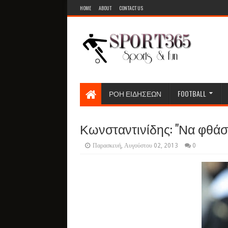
HOME
ABOUT
CONTACT US
ΡΟΗ ΕΙΔΗΣΕΩΝ
FOOTBALL
Κωνσταντινίδης: "Να φθά
Παρασκευή, Αυγούστου 02, 2013
0