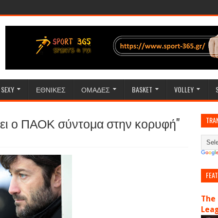
SEXY
ΕΘΝΙΚΕΣ
ΟΜΑΔΕΣ
BASKET
VOLLEY
σει ο ΠΑΟΚ σύντομα στην κορυφή"
TRA
FEA
The 
Lea