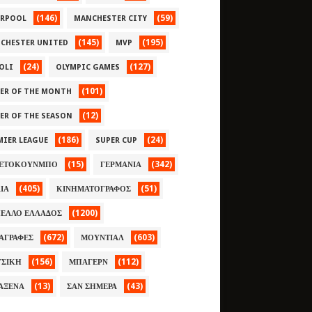
(146)
(59)
ERPOOL
MANCHESTER CITY
(145)
(195)
CHESTER UNITED
MVP
(24)
(127)
OLI
OLYMPIC GAMES
(101)
YER OF THE MONTH
(12)
YER OF THE SEASON
(186)
(24)
MIER LEAGUE
SUPER CUP
(15)
(342)
ΕΤΟΚΟΥΝΜΠΟ
ΓΕΡΜΑΝΙΑ
(405)
(51)
ΛΙΑ
ΚΙΝΗΜΑΤΟΓΡΑΦΟΣ
(1200)
ΕΛΛΟ ΕΛΛΑΔΟΣ
(672)
(603)
ΑΓΡΑΦΕΣ
ΜΟΥΝΤΙΑΛ
(156)
(112)
ΣΙΚΗ
ΜΠΑΓΕΡΝ
(13)
(43)
ΑΞΕΝΑ
ΣΑΝ ΣΗΜΕΡΑ