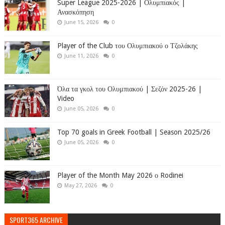
Super League 2025-2026 | Ολυμπιακός |
Ανασκόπηση
June 15, 2026
0
Player of the Club του Ολυμπιακού ο Τζολάκης
June 11, 2026
0
Όλα τα γκολ του Ολυμπιακού | Σεζόν 2025-26 |
Video
June 05, 2026
0
Top 70 goals in Greek Football | Season 2025/26
June 05, 2026
0
Player of the Month May 2026 ο Rodinei
May 27, 2026
0
SPORT365 ARCHIVE