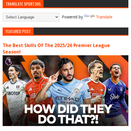
TRANSLATE SPORT365
Powered by
Translate
FEATURED POST
The Best Skills Of The 2025/26 Premier League
Season!