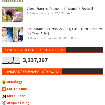
Video: Funniest Moments in Women's Football
Σάββατο, Σεπτεμβρίου 17, 2022
0
The Karate Kid (1984 vs 2023) Cast: Then and Now
(39 Years After)
Παρασκευή, Φεβρουαρίου 10, 2023
0
ΣΥΝΟΛΙΚΕΣ ΠΡΟΒΟΛΕΣ ΙΣΤΟΣΕΛΙΔΑΣ
3,337,267
ΦΙΛΙΚΕΣ ΙΣΤΟΣΕΛΙΔΕΣ - ΙΣΤΟΛΟΓΙΑ
AEKology
Eat This Rock
Metal Daze
Art@Net blog