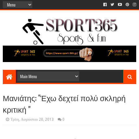
Μανιάτης: "Έχω δεχτεί πολύ σκληρή
κριτική "
Τρίτη, Αυγούστου 20, 2013
0