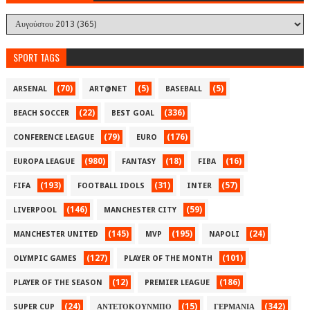
SPORT TAGS
(70)
(5)
(5)
ARSENAL
ART@NET
BASEBALL
(22)
(336)
BEACH SOCCER
BEST GOAL
(79)
(176)
CONFERENCE LEAGUE
EURO
(980)
(18)
(16)
EUROPA LEAGUE
FANTASY
FIBA
(193)
(31)
(57)
FIFA
FOOTBALL IDOLS
INTER
(146)
(59)
LIVERPOOL
MANCHESTER CITY
(145)
(195)
(24)
MANCHESTER UNITED
MVP
NAPOLI
(127)
(101)
OLYMPIC GAMES
PLAYER OF THE MONTH
(12)
(186)
PLAYER OF THE SEASON
PREMIER LEAGUE
(24)
(15)
(342)
SUPER CUP
ΑΝΤΕΤΟΚΟΥΝΜΠΟ
ΓΕΡΜΑΝΙΑ