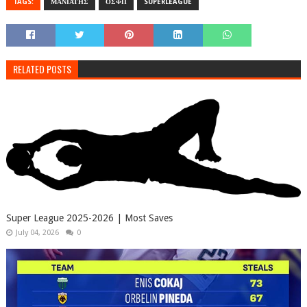
TAGS:
ΜΑΝΙΑΤΗΣ
ΟΣΦΠ
SUPERLEAGUE
RELATED POSTS
Super League 2025-2026 | Most Saves
July 04, 2026
0