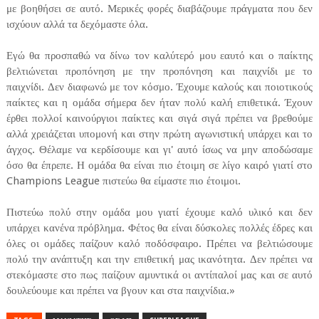
με βοηθήσει σε αυτό. Μερικές φορές διαβάζουμε πράγματα που δεν
ισχύουν αλλά τα δεχόμαστε όλα.
Εγώ θα προσπαθώ να δίνω τον καλύτερό μου εαυτό και ο παίκτης
βελτιώνεται προπόνηση με την προπόνηση και παιχνίδι με το
παιχνίδι. Δεν διαφωνώ με τον κόσμο. Έχουμε καλούς και ποιοτικούς
παίκτες και η ομάδα σήμερα δεν ήταν πολύ καλή επιθετικά. Έχουν
έρθει πολλοί καινούργιοι παίκτες και σιγά σιγά πρέπει να βρεθούμε
αλλά χρειάζεται υπομονή και στην πρώτη αγωνιστική υπάρχει και το
άγχος. Θέλαμε να κερδίσουμε και γι' αυτό ίσως να μην αποδώσαμε
όσο θα έπρεπε. Η ομάδα θα είναι πιο έτοιμη σε λίγο καιρό γιατί στο
Champions League πιστεύω θα είμαστε πιο έτοιμοι.
Πιστεύω πολύ στην ομάδα μου γιατί έχουμε καλό υλικό και δεν
υπάρχει κανένα πρόβλημα. Φέτος θα είναι δύσκολες πολλές έδρες και
όλες οι ομάδες παίζουν καλό ποδόσφαιρο. Πρέπει να βελτιώσουμε
πολύ την ανάπτυξη και την επιθετική μας ικανότητα. Δεν πρέπει να
στεκόμαστε στο πως παίζουν αμυντικά οι αντίπαλοί μας και σε αυτό
δουλεύουμε και πρέπει να βγουν και στα παιχνίδια.»