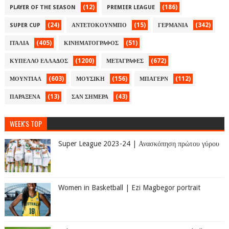
(12)
(186)
PLAYER OF THE SEASON
PREMIER LEAGUE
(24)
(15)
(342)
SUPER CUP
ΑΝΤΕΤΟΚΟΥΝΜΠΟ
ΓΕΡΜΑΝΙΑ
(405)
(51)
ΙΤΑΛΙΑ
ΚΙΝΗΜΑΤΟΓΡΑΦΟΣ
(1200)
(672)
ΚΥΠΕΛΛΟ ΕΛΛΑΔΟΣ
ΜΕΤΑΓΡΑΦΕΣ
(603)
(156)
(112)
ΜΟΥΝΤΙΑΛ
ΜΟΥΣΙΚΗ
ΜΠΑΓΕΡΝ
(13)
(43)
ΠΑΡΑΞΕΝΑ
ΣΑΝ ΣΗΜΕΡΑ
WEEK'S TOP
Super League 2023-24 | Ανασκόπηση πρώτου γύρου
Women in Basketball | Ezi Magbegor portrait