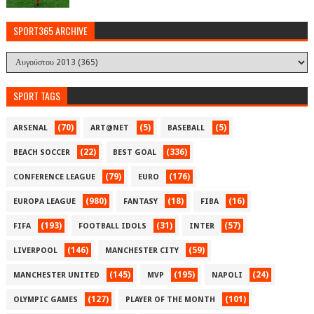
SPORT365 ARCHIVE
SPORT TAGS
(70)
(5)
(5)
ARSENAL
ART@NET
BASEBALL
(22)
(336)
BEACH SOCCER
BEST GOAL
(79)
(176)
CONFERENCE LEAGUE
EURO
(980)
(18)
(16)
EUROPA LEAGUE
FANTASY
FIBA
(193)
(31)
(57)
FIFA
FOOTBALL IDOLS
INTER
(146)
(59)
LIVERPOOL
MANCHESTER CITY
(145)
(195)
(24)
MANCHESTER UNITED
MVP
NAPOLI
(127)
(101)
OLYMPIC GAMES
PLAYER OF THE MONTH