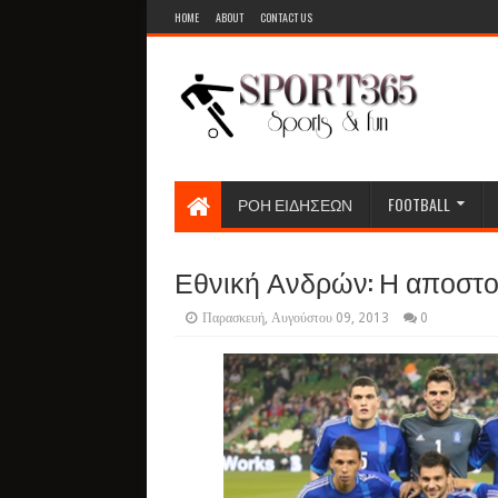
HOME
ABOUT
CONTACT US
ΡΟΗ ΕΙΔΗΣΕΩΝ
FOOTBALL
Εθνική Ανδρών: Η αποστο
Παρασκευή, Αυγούστου 09, 2013
0