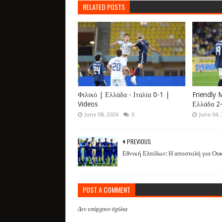
RELATED POSTS
Φιλικό | Ελλάδα - Ιταλία 0-1 |
Friendly 
Videos
Ελλάδα 2-
June 08, 2026
0
June 04,
PREVIOUS
Εθνική Ελπίδων: Η αποστολή για Ου
POST A COMMENT
Δεν υπάρχουν σχόλια