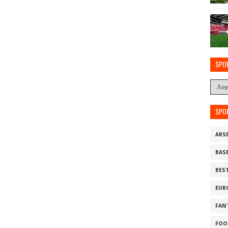
SPO
SPO
ARS
BAS
BES
EUR
FAN
FOO