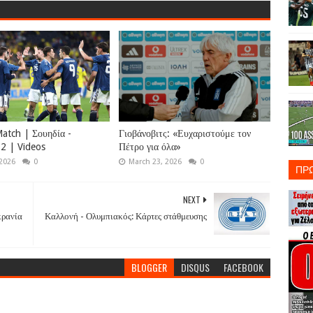
Match | Σουηδία -
Γιοβάνοβιτς: «Ευχαριστούμε τον
2 | Videos
Πέτρο για όλα»
 2026
0
March 23, 2026
0
ΠΡ
NEXT
κρανία
Καλλονή - Ολυμπιακός: Κάρτες στάθμευσης
BLOGGER
DISQUS
FACEBOOK