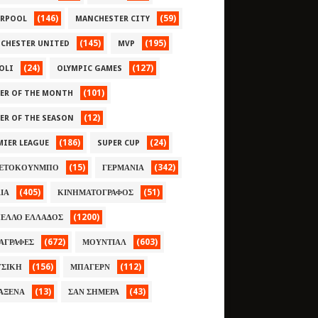
(146)
(59)
ERPOOL
MANCHESTER CITY
(145)
(195)
CHESTER UNITED
MVP
(24)
(127)
OLI
OLYMPIC GAMES
(101)
YER OF THE MONTH
(12)
YER OF THE SEASON
(186)
(24)
MIER LEAGUE
SUPER CUP
(15)
(342)
ΕΤΟΚΟΥΝΜΠΟ
ΓΕΡΜΑΝΙΑ
(405)
(51)
ΛΙΑ
ΚΙΝΗΜΑΤΟΓΡΑΦΟΣ
(1200)
ΕΛΛΟ ΕΛΛΑΔΟΣ
(672)
(603)
ΑΓΡΑΦΕΣ
ΜΟΥΝΤΙΑΛ
(156)
(112)
ΣΙΚΗ
ΜΠΑΓΕΡΝ
(13)
(43)
ΑΞΕΝΑ
ΣΑΝ ΣΗΜΕΡΑ