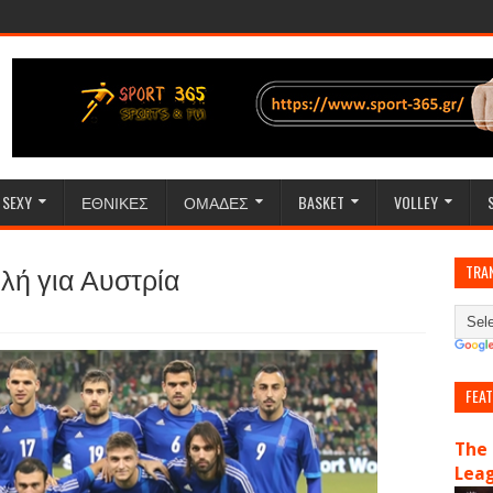
SEXY
ΕΘΝΙΚΕΣ
ΟΜΑΔΕΣ
BASKET
VOLLEY
λή για Αυστρία
TRA
FEA
The 
Lea