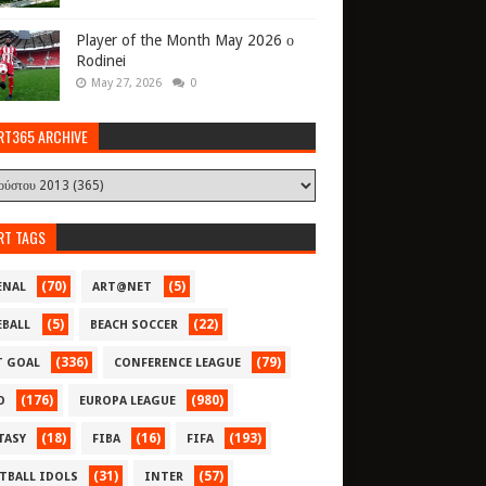
Player of the Month May 2026 ο
Rodinei
May 27, 2026
0
RT365 ARCHIVE
RT TAGS
(70)
(5)
ENAL
ART@NET
(5)
(22)
EBALL
BEACH SOCCER
(336)
(79)
T GOAL
CONFERENCE LEAGUE
(176)
(980)
O
EUROPA LEAGUE
(18)
(16)
(193)
TASY
FIBA
FIFA
(31)
(57)
TBALL IDOLS
INTER