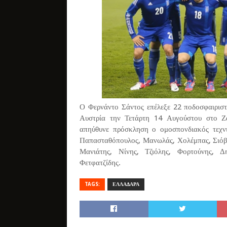
Ο Φερνάντο Σάντος επέλεξε 22 ποδοσφαιριστ
Αυστρία την Τετάρτη 14 Αυγούστου στο Ζά
απηύθυνε πρόσκληση ο ομοσπονδιακός τεχνικ
Παπασταθόπουλος, Μανωλάς, Χολέμπας, Σιόβα
Μανιάτης, Νίνης, Τζιόλης, Φορτούνης, Δ
Φετφατζίδης.
TAGS:
ΕΛΛΑΔΑΡΑ