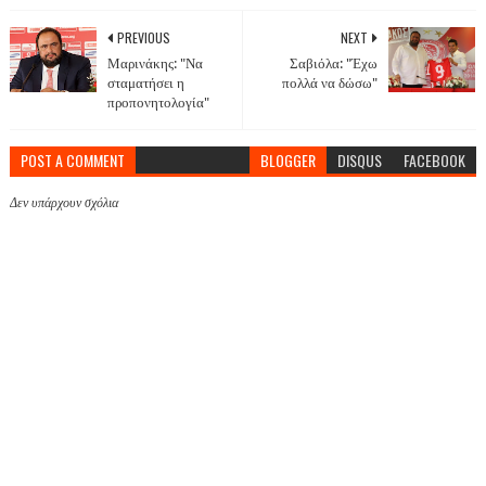
PREVIOUS
NEXT
Μαρινάκης: "Να
Σαβιόλα: "Έχω
σταματήσει η
πολλά να δώσω"
προπονητολογία"
POST A COMMENT
BLOGGER
DISQUS
FACEBOOK
Δεν υπάρχουν σχόλια