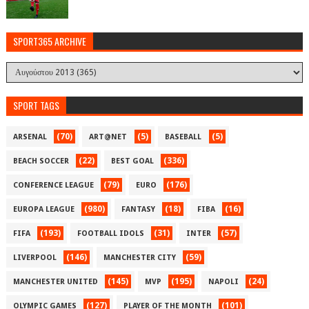
SPORT365 ARCHIVE
SPORT TAGS
(70)
(5)
(5)
ARSENAL
ART@NET
BASEBALL
(22)
(336)
BEACH SOCCER
BEST GOAL
(79)
(176)
CONFERENCE LEAGUE
EURO
(980)
(18)
(16)
EUROPA LEAGUE
FANTASY
FIBA
(193)
(31)
(57)
FIFA
FOOTBALL IDOLS
INTER
(146)
(59)
LIVERPOOL
MANCHESTER CITY
(145)
(195)
(24)
MANCHESTER UNITED
MVP
NAPOLI
(127)
(101)
OLYMPIC GAMES
PLAYER OF THE MONTH