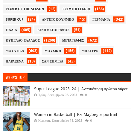
(12)
(186)
PLAYER OF THE SEASON
PREMIER LEAGUE
(24)
(15)
(342)
SUPER CUP
ΑΝΤΕΤΟΚΟΥΝΜΠΟ
ΓΕΡΜΑΝΙΑ
(405)
(51)
ΙΤΑΛΙΑ
ΚΙΝΗΜΑΤΟΓΡΑΦΟΣ
(1200)
(672)
ΚΥΠΕΛΛΟ ΕΛΛΑΔΟΣ
ΜΕΤΑΓΡΑΦΕΣ
(603)
(156)
(112)
ΜΟΥΝΤΙΑΛ
ΜΟΥΣΙΚΗ
ΜΠΑΓΕΡΝ
(13)
(43)
ΠΑΡΑΞΕΝΑ
ΣΑΝ ΣΗΜΕΡΑ
WEEK'S TOP
Super League 2023-24 | Ανασκόπηση πρώτου γύρου
Τρίτη, Δεκεμβρίου 05, 2023
0
Women in Basketball | Ezi Magbegor portrait
Κυριακή, Σεπτεμβρίου 18, 2022
0