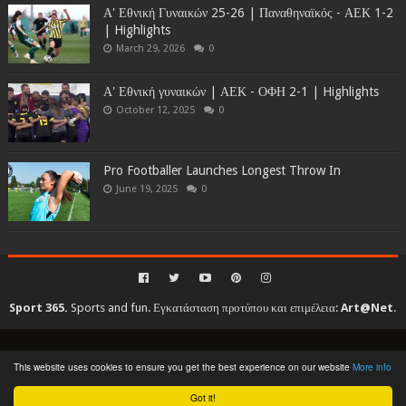
Α' Εθνική Γυναικών 25-26 | Παναθηναϊκός - ΑΕΚ 1-2
| Highlights
March 29, 2026
0
Α' Εθνική γυναικών | ΑΕΚ - ΟΦΗ 2-1 | Highlights
October 12, 2025
0
Pro Footballer Launches Longest Throw In
June 19, 2025
0
Sport 365.
Sports and fun. Εγκατάσταση προτύπου και επιμέλεια:
Art@Net
.
Copyright © 2010-2026. All rights reserved...
This website uses cookies to ensure you get the best experience on our website
More info
Created By
SoraTemplates
| Distributed By
Gooyaabi Templates
Got it!