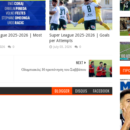
ague 2025-2026 | Most
Super League 2025-2026 | Goals
per Attempts
2026
0
July 03, 2026
0
NEXT
ΠΡ
Ολυμπιακός: Η προπόνηση του Σαββάτου
BLOGGER
DISQUS
FACEBOOK