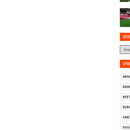
SPO
SPO
ARS
BAS
BES
EUR
FAN
FOO