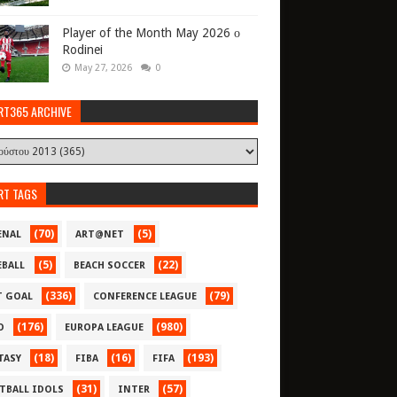
Player of the Month May 2026 ο
Rodinei
May 27, 2026
0
RT365 ARCHIVE
RT TAGS
(70)
(5)
ENAL
ART@NET
(5)
(22)
EBALL
BEACH SOCCER
(336)
(79)
T GOAL
CONFERENCE LEAGUE
(176)
(980)
O
EUROPA LEAGUE
(18)
(16)
(193)
TASY
FIBA
FIFA
(31)
(57)
TBALL IDOLS
INTER