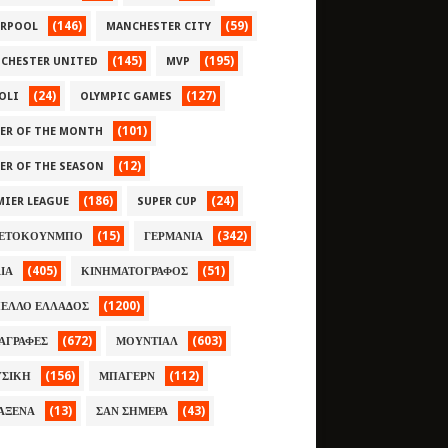
(146)
(59)
ERPOOL
MANCHESTER CITY
(145)
(195)
CHESTER UNITED
MVP
(24)
(127)
OLI
OLYMPIC GAMES
(101)
YER OF THE MONTH
(12)
YER OF THE SEASON
(186)
(24)
MIER LEAGUE
SUPER CUP
(15)
(342)
ΕΤΟΚΟΥΝΜΠΟ
ΓΕΡΜΑΝΙΑ
(405)
(51)
ΛΙΑ
ΚΙΝΗΜΑΤΟΓΡΑΦΟΣ
(1200)
ΕΛΛΟ ΕΛΛΑΔΟΣ
(672)
(603)
ΑΓΡΑΦΕΣ
ΜΟΥΝΤΙΑΛ
(156)
(112)
ΣΙΚΗ
ΜΠΑΓΕΡΝ
(13)
(43)
ΑΞΕΝΑ
ΣΑΝ ΣΗΜΕΡΑ