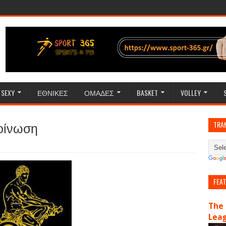
SEXY
ΕΘΝΙΚΕΣ
ΟΜΑΔΕΣ
BASKET
VOLLEY
οίνωση
TRA
FEA
The 
Lea