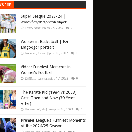
K'S TOP
Super League 2023-24 |
Ανασκόπηση πρώτου γύρου
Τρίτη, Δεκεμβρίου 05, 2023
0
Women in Basketball | Ezi
Magbegor portrait
Κυριακή, Σεπτεμβρίου 18, 2022
0
Video: Funniest Moments in
Women's Football
Σάββατο, Σεπτεμβρίου 17, 2022
0
The Karate Kid (1984 vs 2023)
Cast: Then and Now (39 Years
After)
Παρασκευή, Φεβρουαρίου 10, 2023
0
Premier League's Funniest Moments
of the 2024/25 Season
Παρασκευή, Ιουλίου 04, 2025
0