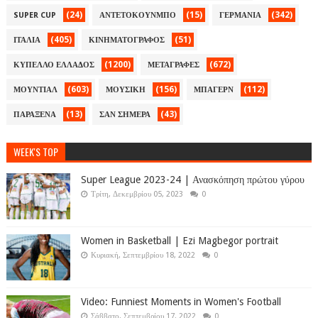
(24)
(15)
(342)
SUPER CUP
ΑΝΤΕΤΟΚΟΥΝΜΠΟ
ΓΕΡΜΑΝΙΑ
(405)
(51)
ΙΤΑΛΙΑ
ΚΙΝΗΜΑΤΟΓΡΑΦΟΣ
(1200)
(672)
ΚΥΠΕΛΛΟ ΕΛΛΑΔΟΣ
ΜΕΤΑΓΡΑΦΕΣ
(603)
(156)
(112)
ΜΟΥΝΤΙΑΛ
ΜΟΥΣΙΚΗ
ΜΠΑΓΕΡΝ
(13)
(43)
ΠΑΡΑΞΕΝΑ
ΣΑΝ ΣΗΜΕΡΑ
WEEK'S TOP
Super League 2023-24 | Ανασκόπηση πρώτου γύρου
Τρίτη, Δεκεμβρίου 05, 2023
0
Women in Basketball | Ezi Magbegor portrait
Κυριακή, Σεπτεμβρίου 18, 2022
0
Video: Funniest Moments in Women's Football
Σάββατο, Σεπτεμβρίου 17, 2022
0