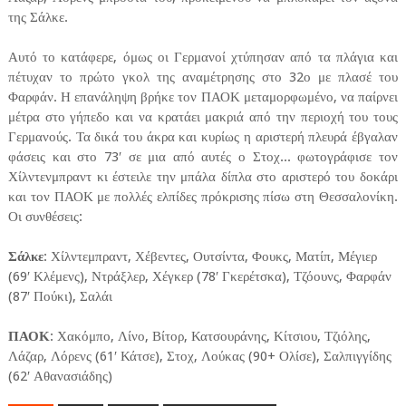
της Σάλκε.
Αυτό το κατάφερε, όμως οι Γερμανοί χτύπησαν από τα πλάγια και
πέτυχαν το πρώτο γκολ της αναμέτρησης στο 32ο με πλασέ του
Φαρφάν. Η επανάληψη βρήκε τον ΠΑΟΚ μεταμορφωμένο, να παίρνει
μέτρα στο γήπεδο και να κρατάει μακριά από την περιοχή του τους
Γερμανούς. Τα δικά του άκρα και κυρίως η αριστερή πλευρά έβγαλαν
φάσεις και στο 73′ σε μια από αυτές ο Στοχ... φωτογράφισε τον
Χίλντενμπραντ κι έστειλε την μπάλα δίπλα στο αριστερό του δοκάρι
και τον ΠΑΟΚ με πολλές ελπίδες πρόκρισης πίσω στη Θεσσαλονίκη.
Οι συνθέσεις:
Σάλκε
: Χίλντεμπραντ, Χέβεντες, Ουτσίντα, Φουκς, Ματίπ, Μέγιερ
(69′ Κλέμενς), Ντράξλερ, Χέγκερ (78′ Γκερέτσκα), Τζόουνς, Φαρφάν
(87′ Πούκι), Σαλάι
ΠΑΟΚ
: Χακόμπο, Λίνο, Βίτορ, Κατσουράνης, Κίτσιου, Τζιόλης,
Λάζαρ, Λόρενς (61′ Κάτσε), Στοχ, Λούκας (90+ Ολίσε), Σαλπιγγίδης
(62′ Αθανασιάδης)