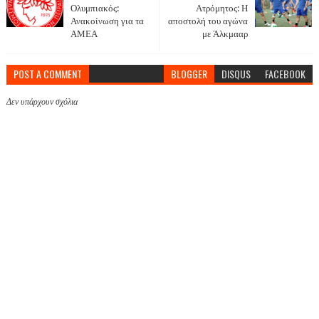
Ολυμπιακός:
Ατρόμητος: Η
Ανακοίνωση για τα
αποστολή του αγώνα
ΑΜΕΑ
με Άλκμααρ
POST A COMMENT
BLOGGER
DISQUS
FACEBOOK
Δεν υπάρχουν σχόλια