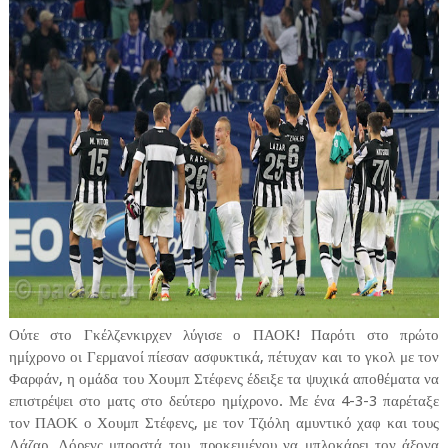
Ούτε στο Γκέλζενκιρχεν λύγισε ο ΠΑΟΚ! Παρότι στο πρώτο
ημίχρονο οι Γερμανοί πίεσαν ασφυκτικά, πέτυχαν και το γκολ με τον
Φαρφάν, η ομάδα του Χουμπ Στέφενς έδειξε τα ψυχικά αποθέματα να
επιστρέψει στο ματς στο δεύτερο ημίχρονο. Με ένα 4-3-3 παρέταξε
τον ΠΑΟΚ ο Χουμπ Στέφενς, με τον Τζιόλη αμυντικό χαφ και τους
Λάζαρ, Λόρενς μπροστά του, προκειμένου να μπλοκάρει τον άξονα