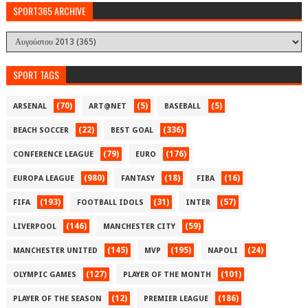
SPORT365 ARCHIVE
SPORT TAGS
(70)
(5)
(5)
ARSENAL
ART@NET
BASEBALL
(22)
(336)
BEACH SOCCER
BEST GOAL
(79)
(176)
CONFERENCE LEAGUE
EURO
(980)
(18)
(16)
EUROPA LEAGUE
FANTASY
FIBA
(193)
(31)
(57)
FIFA
FOOTBALL IDOLS
INTER
(146)
(59)
LIVERPOOL
MANCHESTER CITY
(145)
(195)
(24)
MANCHESTER UNITED
MVP
NAPOLI
(127)
(101)
OLYMPIC GAMES
PLAYER OF THE MONTH
(12)
(186)
PLAYER OF THE SEASON
PREMIER LEAGUE