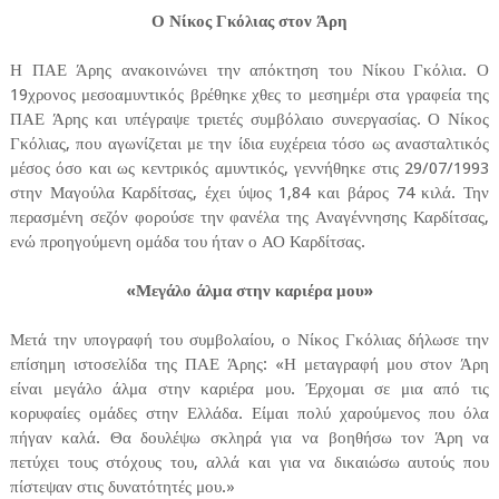
Ο Νίκος Γκόλιας στον Άρη
Η ΠΑΕ Άρης ανακοινώνει την απόκτηση του Νίκου Γκόλια. Ο
19χρονος μεσοαμυντικός βρέθηκε χθες το μεσημέρι στα γραφεία της
ΠΑΕ Άρης και υπέγραψε τριετές συμβόλαιο συνεργασίας. Ο Νίκος
Γκόλιας, που αγωνίζεται με την ίδια ευχέρεια τόσο ως ανασταλτικός
μέσος όσο και ως κεντρικός αμυντικός, γεννήθηκε στις 29/07/1993
στην Μαγούλα Καρδίτσας, έχει ύψος 1,84 και βάρος 74 κιλά. Την
περασμένη σεζόν φορούσε την φανέλα της Αναγέννησης Καρδίτσας,
ενώ προηγούμενη ομάδα του ήταν ο ΑΟ Καρδίτσας.
«Μεγάλο άλμα στην καριέρα μου»
Μετά την υπογραφή του συμβολαίου, ο Νίκος Γκόλιας δήλωσε την
επίσημη ιστοσελίδα της ΠΑΕ Άρης: «Η μεταγραφή μου στον Άρη
είναι μεγάλο άλμα στην καριέρα μου. Έρχομαι σε μια από τις
κορυφαίες ομάδες στην Ελλάδα. Είμαι πολύ χαρούμενος που όλα
πήγαν καλά. Θα δουλέψω σκληρά για να βοηθήσω τον Άρη να
πετύχει τους στόχους του, αλλά και για να δικαιώσω αυτούς που
πίστεψαν στις δυνατότητές μου.»