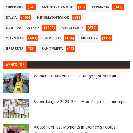
(24)
(15)
(342)
SUPER CUP
ΑΝΤΕΤΟΚΟΥΝΜΠΟ
ΓΕΡΜΑΝΙΑ
(405)
(51)
ΙΤΑΛΙΑ
ΚΙΝΗΜΑΤΟΓΡΑΦΟΣ
(1200)
(672)
ΚΥΠΕΛΛΟ ΕΛΛΑΔΟΣ
ΜΕΤΑΓΡΑΦΕΣ
(603)
(156)
(112)
ΜΟΥΝΤΙΑΛ
ΜΟΥΣΙΚΗ
ΜΠΑΓΕΡΝ
(13)
(43)
ΠΑΡΑΞΕΝΑ
ΣΑΝ ΣΗΜΕΡΑ
WEEK'S TOP
Women in Basketball | Ezi Magbegor portrait
Super League 2023-24 | Ανασκόπηση πρώτου γύρου
Video: Funniest Moments in Women's Football