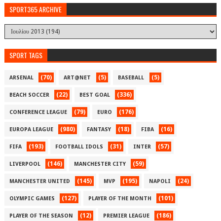
SPORT365 ARCHIVE
SPORT TAGS
(70)
(5)
(5)
ARSENAL
ART@NET
BASEBALL
(22)
(336)
BEACH SOCCER
BEST GOAL
(79)
(176)
CONFERENCE LEAGUE
EURO
(980)
(18)
(16)
EUROPA LEAGUE
FANTASY
FIBA
(193)
(31)
(57)
FIFA
FOOTBALL IDOLS
INTER
(146)
(59)
LIVERPOOL
MANCHESTER CITY
(145)
(195)
(24)
MANCHESTER UNITED
MVP
NAPOLI
(127)
(101)
OLYMPIC GAMES
PLAYER OF THE MONTH
(12)
(186)
PLAYER OF THE SEASON
PREMIER LEAGUE