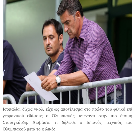
Ισοπαλία, δίχως γκολ, είχε ως αποτέλεσμα στο πρώτο του φιλικό επί
γερμανικού εδάφους ο Ολυμπιακός, απέναντι στην πιο έτοιμη
Στουτγκάρδη. Διαβάστε τι δήλωσε ο Ισπανός τεχνικός του
Ολυμπιακού μετά το φιλικό: