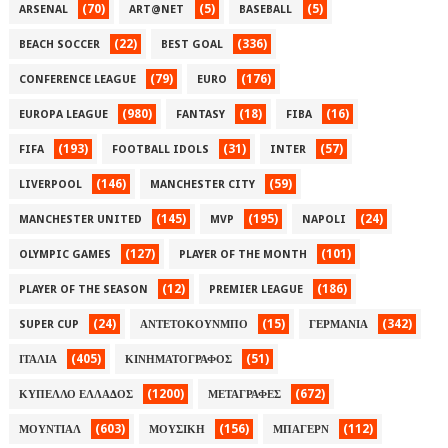
(70)
(5)
(5)
ARSENAL
ART@NET
BASEBALL
(22)
(336)
BEACH SOCCER
BEST GOAL
(79)
(176)
CONFERENCE LEAGUE
EURO
(980)
(18)
(16)
EUROPA LEAGUE
FANTASY
FIBA
(193)
(31)
(57)
FIFA
FOOTBALL IDOLS
INTER
(146)
(59)
LIVERPOOL
MANCHESTER CITY
(145)
(195)
(24)
MANCHESTER UNITED
MVP
NAPOLI
(127)
(101)
OLYMPIC GAMES
PLAYER OF THE MONTH
(12)
(186)
PLAYER OF THE SEASON
PREMIER LEAGUE
(24)
(15)
(342)
SUPER CUP
ΑΝΤΕΤΟΚΟΥΝΜΠΟ
ΓΕΡΜΑΝΙΑ
(405)
(51)
ΙΤΑΛΙΑ
ΚΙΝΗΜΑΤΟΓΡΑΦΟΣ
(1200)
(672)
ΚΥΠΕΛΛΟ ΕΛΛΑΔΟΣ
ΜΕΤΑΓΡΑΦΕΣ
(603)
(156)
(112)
ΜΟΥΝΤΙΑΛ
ΜΟΥΣΙΚΗ
ΜΠΑΓΕΡΝ