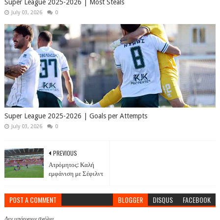
Super League 2025-2026 | Most Steals
July 03, 2026
0
Super League 2025-2026 | Goals per Attempts
July 03, 2026
0
PREVIOUS
Ατρόμητος: Καλή
εμφάνιση με Σέφιλντ
POST A COMMENT
BLOGGER
DISQUS
FACEBOOK
Δεν υπάρχουν σχόλια