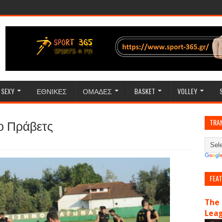
SEXY
ΕΘΝΙΚΕΣ
ΟΜΑΔΕΣ
BASKET
VOLLEY
ο Πράβετς
TRA
FEA
The 
Lea