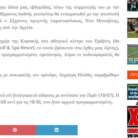
κε άδεια μιας εβδομάδας, λόγω της συμμετοχής του με την
0χρονος διεθνής γκολκίπερ θα ενσωματωθεί με την αποστολή
νώ ο 22χρονος ομογενής τερματοφύλακας, Ντιν Μπουζάνης,
ς από την Αγγλία.
ημέρι της Κυριακής στο αθλητικό κέντρο του Πράβετς (θα
olf & Spa Resort, το οποίο βρίσκεται στις όχθες μιας λίμνης),
ι προγραμματισμένη προπόνηση. Αύριο οι ποδοσφαιριστές θα
ΠΡ
ς με επικεφαλής τον πρόεδρο, Δημήτρη Ηλιάδη, παραβρέθηκε
ού επί βουλγαρικού εδάφους με αντίπαλο την Πιρίν (10/07). Η
:00 αντί για τις 18:30, που ήταν αρχικά προγραμματισμένη.