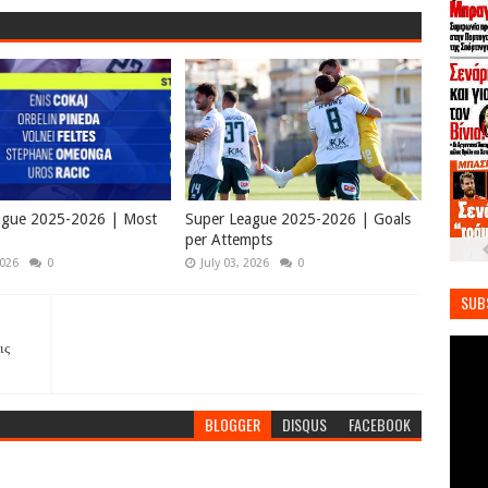
ague 2025-2026 | Most
Super League 2025-2026 | Goals
per Attempts
2026
0
July 03, 2026
0
SUB
ις
BLOGGER
DISQUS
FACEBOOK