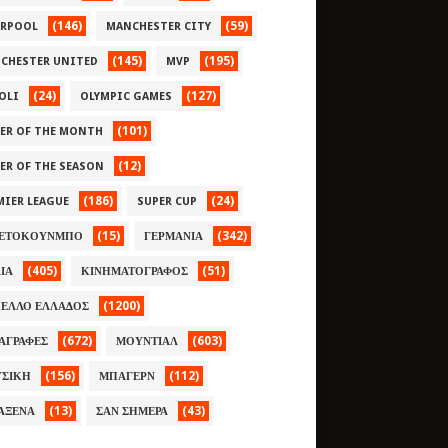
(146)
(59)
ERPOOL
MANCHESTER CITY
(145)
(195)
CHESTER UNITED
MVP
(24)
(127)
OLI
OLYMPIC GAMES
(101)
YER OF THE MONTH
(12)
YER OF THE SEASON
(186)
(24)
MIER LEAGUE
SUPER CUP
(15)
(342)
ΕΤΟΚΟΥΝΜΠΟ
ΓΕΡΜΑΝΙΑ
(405)
(51)
ΛΙΑ
ΚΙΝΗΜΑΤΟΓΡΑΦΟΣ
(1200)
ΕΛΛΟ ΕΛΛΑΔΟΣ
(672)
(603)
ΑΓΡΑΦΕΣ
ΜΟΥΝΤΙΑΛ
(156)
(112)
ΣΙΚΗ
ΜΠΑΓΕΡΝ
(13)
(43)
ΑΞΕΝΑ
ΣΑΝ ΣΗΜΕΡΑ