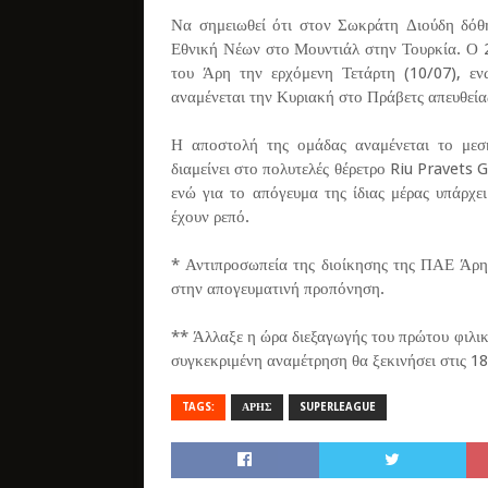
Να σημειωθεί ότι στον Σωκράτη Διούδη δόθη
Εθνική Νέων στο Μουντιάλ στην Τουρκία. Ο 2
του Άρη την ερχόμενη Τετάρτη (10/07), ε
αναμένεται την Κυριακή στο Πράβετς απευθεία
Η αποστολή της ομάδας αναμένεται το μεσ
διαμείνει στο πολυτελές θέρετρο Riu Pravets G
ενώ για το απόγευμα της ίδιας μέρας υπάρχε
έχουν ρεπό.
* Αντιπροσωπεία της διοίκησης της ΠΑΕ Άρη
στην απογευματινή προπόνηση.
** Άλλαξε η ώρα διεξαγωγής του πρώτου φιλικ
συγκεκριμένη αναμέτρηση θα ξεκινήσει στις 18
TAGS:
ΑΡΗΣ
SUPERLEAGUE