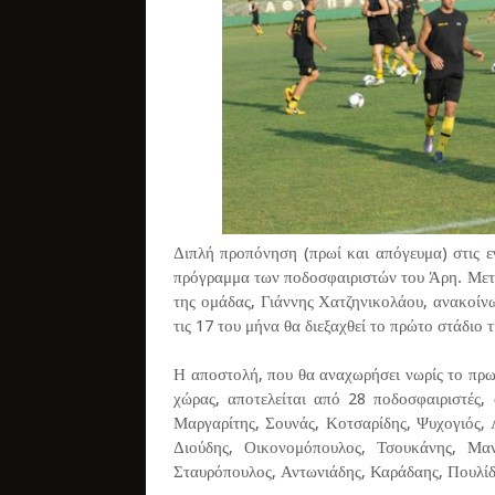
Διπλή προπόνηση (πρωί και απόγευμα) στις ε
πρόγραμμα των ποδοσφαιριστών του Άρη. Μετά
της ομάδας, Γιάννης Χατζηνικολάου, ανακοίν
τις 17 του μήνα θα διεξαχθεί το πρώτο στάδιο 
Η αποστολή, που θα αναχωρήσει νωρίς το πρωί
χώρας, αποτελείται από 28 ποδοσφαιριστές, 
Μαργαρίτης, Σουνάς, Κοτσαρίδης, Ψυχογιός, 
Διούδης, Οικονομόπουλος, Τσουκάνης, Μαν
Σταυρόπουλος, Αντωνιάδης, Καράδαης, Πουλίδ