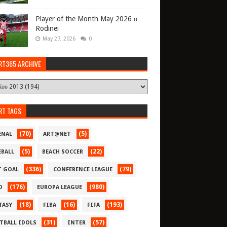
Player of the Month May 2026 ο
Rodinei
May 27, 2026
0
RT365 ARCHIVE
RT TAGS
(70)
(5)
ENAL
ART@NET
(5)
(22)
EBALL
BEACH SOCCER
(336)
(79)
T GOAL
CONFERENCE LEAGUE
(176)
(980)
O
EUROPA LEAGUE
(18)
(16)
(193)
TASY
FIBA
FIFA
(31)
(57)
TBALL IDOLS
INTER