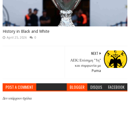
History in Black and White
April 25, 2026
0
NEXT
ΑΕΚ: Επίσημη "1η"
και συμφωνία με
Puma
POST A COMMENT
BLOGGER
DISQUS
FACEBOOK
Δεν υπάρχουν σχόλια