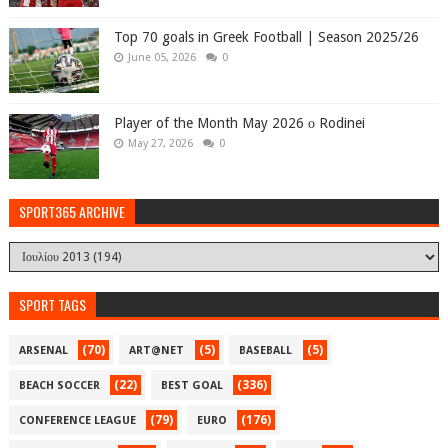
Top 70 goals in Greek Football | Season 2025/26
June 05, 2026
0
Player of the Month May 2026 ο Rodinei
May 27, 2026
0
SPORT365 ARCHIVE
SPORT TAGS
(70)
(5)
(5)
ARSENAL
ART@NET
BASEBALL
(22)
(336)
BEACH SOCCER
BEST GOAL
(79)
(176)
CONFERENCE LEAGUE
EURO