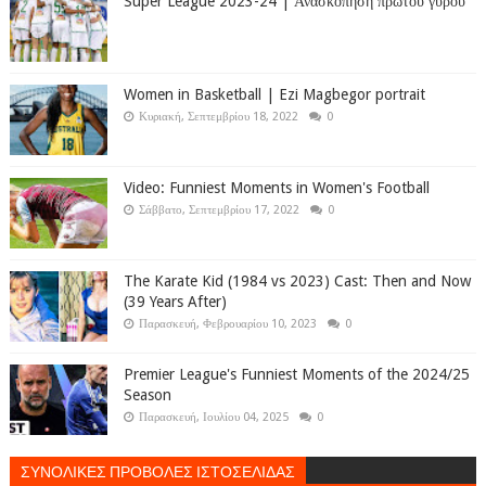
Super League 2023-24 | Ανασκόπηση πρώτου γύρου
Women in Basketball | Ezi Magbegor portrait
Κυριακή, Σεπτεμβρίου 18, 2022
0
Video: Funniest Moments in Women's Football
Σάββατο, Σεπτεμβρίου 17, 2022
0
The Karate Kid (1984 vs 2023) Cast: Then and Now
(39 Years After)
Παρασκευή, Φεβρουαρίου 10, 2023
0
Premier League's Funniest Moments of the 2024/25
Season
Παρασκευή, Ιουλίου 04, 2025
0
ΣΥΝΟΛΙΚΕΣ ΠΡΟΒΟΛΕΣ ΙΣΤΟΣΕΛΙΔΑΣ