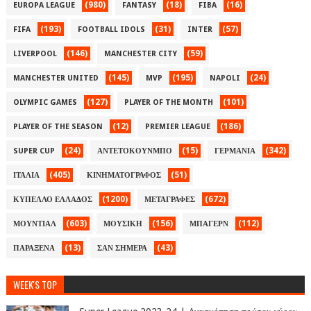
(980)
(18)
(16)
EUROPA LEAGUE
FANTASY
FIBA
(193)
(31)
(57)
FIFA
FOOTBALL IDOLS
INTER
(146)
(59)
LIVERPOOL
MANCHESTER CITY
(145)
(195)
(24)
MANCHESTER UNITED
MVP
NAPOLI
(127)
(101)
OLYMPIC GAMES
PLAYER OF THE MONTH
(12)
(186)
PLAYER OF THE SEASON
PREMIER LEAGUE
(24)
(15)
(342)
SUPER CUP
ΑΝΤΕΤΟΚΟΥΝΜΠΟ
ΓΕΡΜΑΝΙΑ
(405)
(51)
ΙΤΑΛΙΑ
ΚΙΝΗΜΑΤΟΓΡΑΦΟΣ
(1200)
(672)
ΚΥΠΕΛΛΟ ΕΛΛΑΔΟΣ
ΜΕΤΑΓΡΑΦΕΣ
(603)
(156)
(112)
ΜΟΥΝΤΙΑΛ
ΜΟΥΣΙΚΗ
ΜΠΑΓΕΡΝ
(13)
(43)
ΠΑΡΑΞΕΝΑ
ΣΑΝ ΣΗΜΕΡΑ
WEEK'S TOP