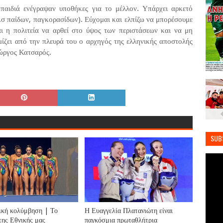
παιδιά ενέγραψαν υποθήκες για το μέλλον. Υπάρχει αρκετό
(σ.σ παίδων, παγκορασίδων). Εύχομαι και ελπίζω να μπορέσουμε
ι η πολιτεία να αρθεί στο ύψος των περιστάσεων και να μη
μίζει από την πλευρά του ο αρχηγός της ελληνικής αποστολής
ώργος Κατσαρός.
SUB
ική κολύμβηση | Το
Η Ευαγγελία Πλατανιώτη είναι
της Εθνικής μας
παγκόσμια πρωταθλήτρια