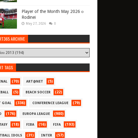
Player of the Month May 2026 ο
Rodinei
May 27, 2026
0
RT365 ARCHIVE
RT TAGS
(70)
(5)
ENAL
ART@NET
(5)
(22)
EBALL
BEACH SOCCER
(336)
(79)
T GOAL
CONFERENCE LEAGUE
(176)
(980)
O
EUROPA LEAGUE
(18)
(16)
(193)
TASY
FIBA
FIFA
(31)
(57)
TBALL IDOLS
INTER