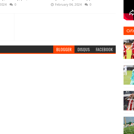
 2024
0
February 04, 2024
0
ΟΛ
BLOGGER
DISQUS
FACEBOOK