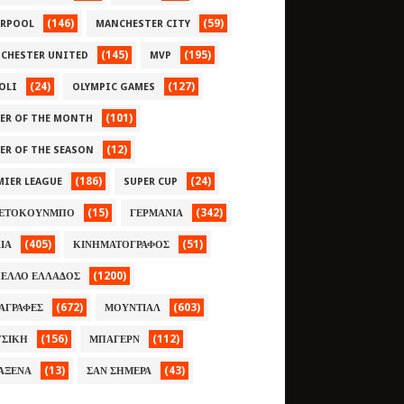
(146)
(59)
ERPOOL
MANCHESTER CITY
(145)
(195)
CHESTER UNITED
MVP
(24)
(127)
OLI
OLYMPIC GAMES
(101)
YER OF THE MONTH
(12)
YER OF THE SEASON
(186)
(24)
MIER LEAGUE
SUPER CUP
(15)
(342)
ΕΤΟΚΟΥΝΜΠΟ
ΓΕΡΜΑΝΙΑ
(405)
(51)
ΛΙΑ
ΚΙΝΗΜΑΤΟΓΡΑΦΟΣ
(1200)
ΕΛΛΟ ΕΛΛΑΔΟΣ
(672)
(603)
ΑΓΡΑΦΕΣ
ΜΟΥΝΤΙΑΛ
(156)
(112)
ΣΙΚΗ
ΜΠΑΓΕΡΝ
(13)
(43)
ΑΞΕΝΑ
ΣΑΝ ΣΗΜΕΡΑ