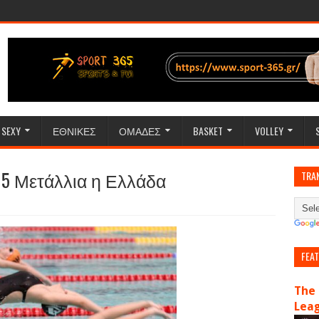
SEXY
ΕΘΝΙΚΕΣ
ΟΜΑΔΕΣ
BASKET
VOLLEY
15 Μετάλλια η Ελλάδα
TRA
FEA
The 
Lea