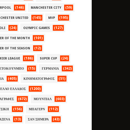
(146)
(59)
ERPOOL
MANCHESTER CITY
(145)
(195)
CHESTER UNITED
MVP
(24)
(127)
OLI
OLYMPIC GAMES
(101)
YER OF THE MONTH
(12)
YER OF THE SEASON
(186)
(24)
MIER LEAGUE
SUPER CUP
(15)
(342)
ΕΤΟΚΟΥΝΜΠΟ
ΓΕΡΜΑΝΙΑ
(405)
(51)
ΛΙΑ
ΚΙΝΗΜΑΤΟΓΡΑΦΟΣ
(1200)
ΕΛΛΟ ΕΛΛΑΔΟΣ
(672)
(603)
ΑΓΡΑΦΕΣ
ΜΟΥΝΤΙΑΛ
(156)
(112)
ΣΙΚΗ
ΜΠΑΓΕΡΝ
(13)
(43)
ΑΞΕΝΑ
ΣΑΝ ΣΗΜΕΡΑ