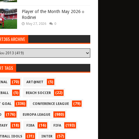
Player of the Month May 2026 ο
Rodinei
May 27, 2026
0
RT365 ARCHIVE
RT TAGS
(70)
(5)
ENAL
ART@NET
(5)
(22)
EBALL
BEACH SOCCER
(336)
(79)
T GOAL
CONFERENCE LEAGUE
(176)
(980)
O
EUROPA LEAGUE
(18)
(16)
(193)
TASY
FIBA
FIFA
(31)
(57)
TBALL IDOLS
INTER