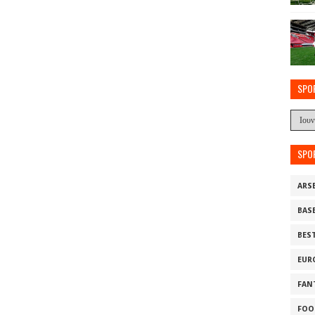
SPO
SPO
ARS
BAS
BES
EUR
FAN
FOO