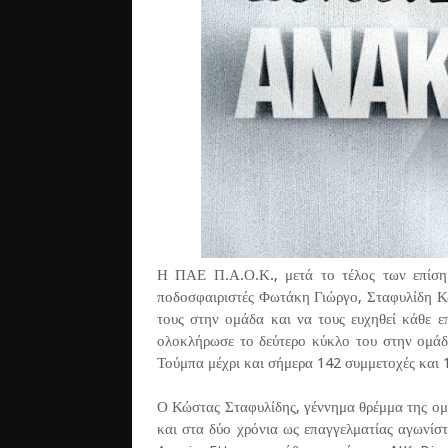
Η ΠΑΕ Π.Α.Ο.Κ., μετά το τέλος των επίσημ
ποδοσφαιριστές Φωτάκη Γιώργο, Σταφυλίδη 
τους στην ομάδα και να τους ευχηθεί κάθε ε
ολοκλήρωσε το δεύτερο κύκλο του στην ομάδ
Τούμπα μέχρι και σήμερα 142 συμμετοχές και 
Ο Κώστας Σταφυλίδης, γέννημα θρέμμα της ομ
και στα δύο χρόνια ως επαγγελματίας αγωνίσ