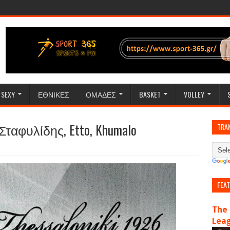
SEXY
ΕΘΝΙΚΕΣ
ΟΜΑΔΕΣ
BASKET
VOLLEY
ταφυλίδης, Etto, Khumalo
TRA
FEA
The 
Lea