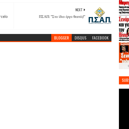
NEXT
rcelo
ΠΣΑΠ: "Στο ίδιο έργο θεατές!"
BLOGGER
DISQUS
FACEBOOK
SUB