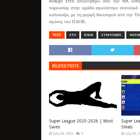
Araujo Etto αποκτήθηκε από την NK Dina
παρουσίας στην ομάδα αγωνίστηκε συνολικά
καλοκαίρι, με τη μορφή δανεισμού από την T
αγώνες του ΠΑΟΚ.
TAGS:
ΕΤΟ
ΠΑΟΚ
ΣΤΑΦΥΛΙΔΗΣ
ΦΩΤΑ
RELATED POSTS
Super League 2025-2026 | Most
Super Le
Saves
Steals
July 04, 2026
0
July 03, 