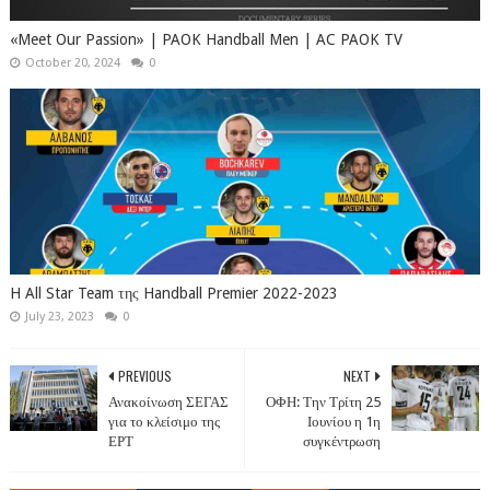
«Meet Our Passion» | PAOK Handball Men | AC PAOK TV
October 20, 2024
0
H All Star Team της Handball Premier 2022-2023
July 23, 2023
0
PREVIOUS
NEXT
Ανακοίνωση ΣΕΓΑΣ
ΟΦΗ: Την Τρίτη 25
για το κλείσιμο της
Ιουνίου η 1η
ΕΡΤ
συγκέντρωση