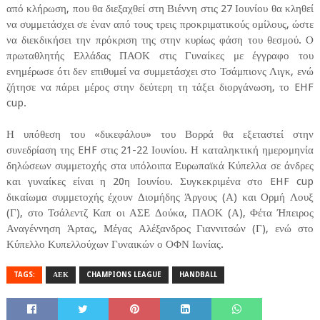
από κλήρωση, που θα διεξαχθεί στη Βιέννη στις 27 Ιουνίου θα κληθεί
να συμμετάσχει σε έναν από τους τρεις προκριματικούς ομίλους, ώστε
να διεκδικήσει την πρόκριση της στην κυρίως φάση του θεσμού. Ο
πρωταθλητής Ελλάδας ΠΑΟΚ στις Γυναίκες με έγγραφο του
ενημέρωσε ότι δεν επιθυμεί να συμμετάσχει στο Τσάμπιονς Λιγκ, ενώ
ζήτησε να πάρει μέρος στην δεύτερη τη τάξει διοργάνωση, το EHF
cup.
Η υπόθεση του «δικεφάλου» του Βορρά θα εξεταστεί στην
συνεδρίαση της EHF στις 21-22 Ιουνίου. Η καταληκτική ημερομηνία
δηλώσεων συμμετοχής στα υπόλοιπα Ευρωπαϊκά Κύπελλα σε άνδρες
και γυναίκες είναι η 20η Ιουνίου. Συγκεκριμένα στο EHF cup
δικαίωμα συμμετοχής έχουν Διομήδης Άργους (Α) και Ορμή Λουξ
(Γ), στο Τσάλεντζ Καπ οι ΑΣΕ Δούκα, ΠΑΟΚ (Α), Φέτα Ήπειρος
Αναγέννηση Άρτας, Μέγας Αλέξανδρος Γιαννιτσών (Γ), ενώ στο
Κύπελλο Κυπελλούχων Γυναικών ο ΟΦΝ Ιωνίας.
TAGS:
ΑΕΚ
CHAMPIONS LEAGUE
HANDBALL