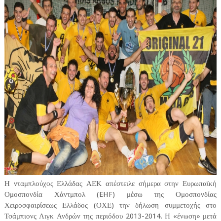
Η νταμπλούχος Ελλάδας ΑΕΚ απέστειλε σήμερα στην Ευρωπαϊκή
Ομοσπονδία Χάντμπολ (EHF) μέσω της Ομοσπονδίας
Χειροσφαιρίσεως Ελλάδος (ΟΧΕ) την δήλωση συμμετοχής στο
Τσάμπιονς Λιγκ Ανδρών της περιόδου 2013-2014. Η «ένωση» μετά