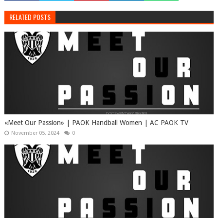
RELATED POSTS
«Meet Our Passion» | PAOK Handball Women | AC PAOK TV
November 05, 2024
0