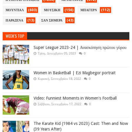
(603)
(156)
(112)
ΜΟΥΝΤΙΑΛ
ΜΟΥΣΙΚΗ
ΜΠΑΓΕΡΝ
(13)
(43)
ΠΑΡΑΞΕΝΑ
ΣΑΝ ΣΗΜΕΡΑ
WEEK'S TOP
Super League 2023-24 | Ανασκόπηση πρώτου γύρου
Τρίτη, Δεκεμβρίου 05, 2023
0
Women in Basketball | Ezi Magbegor portrait
Κυριακή, Σεπτεμβρίου 18, 2022
0
Video: Funniest Moments in Women's Football
Σάββατο, Σεπτεμβρίου 17, 2022
0
The Karate Kid (1984 vs 2023) Cast: Then and Now
(39 Years After)