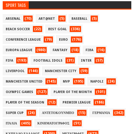
SPORT TAGS
(70)
(5)
(5)
ARSENAL
ART@NET
BASEBALL
(22)
(336)
BEACH SOCCER
BEST GOAL
(79)
(176)
CONFERENCE LEAGUE
EURO
(980)
(18)
(16)
EUROPA LEAGUE
FANTASY
FIBA
(193)
(31)
(57)
FIFA
FOOTBALL IDOLS
INTER
(146)
(59)
LIVERPOOL
MANCHESTER CITY
(145)
(195)
(24)
MANCHESTER UNITED
MVP
NAPOLI
(127)
(101)
OLYMPIC GAMES
PLAYER OF THE MONTH
(12)
(186)
PLAYER OF THE SEASON
PREMIER LEAGUE
(24)
(15)
(342)
SUPER CUP
ΑΝΤΕΤΟΚΟΥΝΜΠΟ
ΓΕΡΜΑΝΙΑ
(405)
(51)
ΙΤΑΛΙΑ
ΚΙΝΗΜΑΤΟΓΡΑΦΟΣ
(1200)
(672)
ΚΥΠΕΛΛΟ ΕΛΛΑΔΟΣ
ΜΕΤΑΓΡΑΦΕΣ