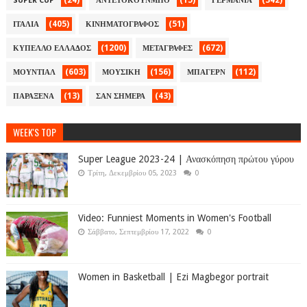
(24)
(15)
(342)
SUPER CUP
ΑΝΤΕΤΟΚΟΥΝΜΠΟ
ΓΕΡΜΑΝΙΑ
(405)
(51)
ΙΤΑΛΙΑ
ΚΙΝΗΜΑΤΟΓΡΑΦΟΣ
(1200)
(672)
ΚΥΠΕΛΛΟ ΕΛΛΑΔΟΣ
ΜΕΤΑΓΡΑΦΕΣ
(603)
(156)
(112)
ΜΟΥΝΤΙΑΛ
ΜΟΥΣΙΚΗ
ΜΠΑΓΕΡΝ
(13)
(43)
ΠΑΡΑΞΕΝΑ
ΣΑΝ ΣΗΜΕΡΑ
WEEK'S TOP
Super League 2023-24 | Ανασκόπηση πρώτου γύρου
Τρίτη, Δεκεμβρίου 05, 2023
0
Video: Funniest Moments in Women's Football
Σάββατο, Σεπτεμβρίου 17, 2022
0
Women in Basketball | Ezi Magbegor portrait