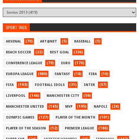
SPORT TAGS
(70)
(5)
(5)
ARSENAL
ART@NET
BASEBALL
(22)
(336)
BEACH SOCCER
BEST GOAL
(79)
(176)
CONFERENCE LEAGUE
EURO
(980)
(18)
(16)
EUROPA LEAGUE
FANTASY
FIBA
(193)
(31)
(57)
FIFA
FOOTBALL IDOLS
INTER
(146)
(59)
LIVERPOOL
MANCHESTER CITY
(145)
(195)
(24)
MANCHESTER UNITED
MVP
NAPOLI
(127)
(101)
OLYMPIC GAMES
PLAYER OF THE MONTH
(12)
(186)
PLAYER OF THE SEASON
PREMIER LEAGUE