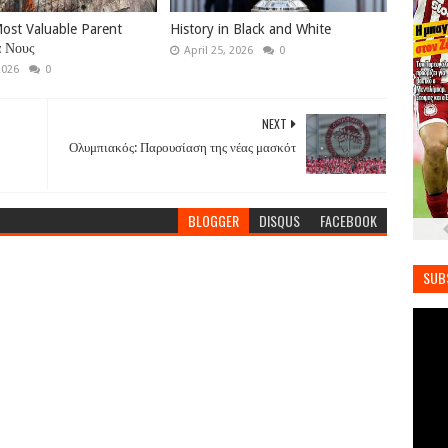
ost Valuable Parent
History in Black and White
ά Νους
April 25, 2026
0
2026
0
NEXT
Ολυμπιακός: Παρουσίαση της νέας μασκότ
BLOGGER
DISQUS
FACEBOOK
SUB