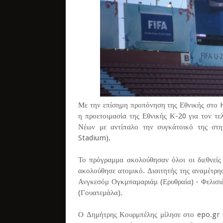
Με την επίσημη προπόνηση της Εθνικής στο 
η προετοιμασία της Εθνικής Κ-20 για τον τ
Νέων με αντίπαλο την συγκάτοικό της στη
Stadium).
Το πρόγραμμα ακολούθησαν όλοι οι διεθνείς
ακολούθησε ατομικό. Διαιτητής της αναμέτρη
Ανγκεσόμ Ογκμπαμαριάμ (Ερυθραία) - Φελισιέ
(Γουατεμάλα).
Ο Δημήτρης Κουρμπέλης μίλησε στο epo.gr γ