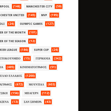
(146)
(59)
ERPOOL
MANCHESTER CITY
(145)
(195)
CHESTER UNITED
MVP
(24)
(127)
OLI
OLYMPIC GAMES
(101)
YER OF THE MONTH
(12)
YER OF THE SEASON
(186)
(24)
MIER LEAGUE
SUPER CUP
(15)
(342)
ΕΤΟΚΟΥΝΜΠΟ
ΓΕΡΜΑΝΙΑ
(405)
(51)
ΛΙΑ
ΚΙΝΗΜΑΤΟΓΡΑΦΟΣ
(1200)
ΕΛΛΟ ΕΛΛΑΔΟΣ
(672)
(603)
ΑΓΡΑΦΕΣ
ΜΟΥΝΤΙΑΛ
(156)
(112)
ΣΙΚΗ
ΜΠΑΓΕΡΝ
(13)
(43)
ΑΞΕΝΑ
ΣΑΝ ΣΗΜΕΡΑ