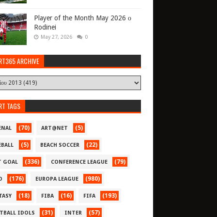
Player of the Month May 2026 ο
Rodinei
May 27, 2026
0
RT365 ARCHIVE
RT TAGS
(70)
(5)
ENAL
ART@NET
(5)
(22)
EBALL
BEACH SOCCER
(336)
(79)
T GOAL
CONFERENCE LEAGUE
(176)
(980)
O
EUROPA LEAGUE
(18)
(16)
(193)
TASY
FIBA
FIFA
(31)
(57)
TBALL IDOLS
INTER