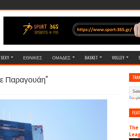
SEXY
ΕΘΝΙΚΕΣ
ΟΜΑΔΕΣ
BASKET
VOLLEY
με Παραγουάη"
TRA
FEA
The 
Lea