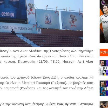
Huseyin Avri Aker Stadium της Τραπεζούντας ολοκληρώθηκε
ΡΟΗ
ελευταίο της αγώνα στον 4ο όμιλο του Παγκοσμίου Κυπέλλου
ν κορυφή, Παραγουάη (28/06, 18:00, Huseyin Avri Aker
 εκτός του αρχηγού Κώστα Σταφυλίδη, ο οποίος προληπτικά
σης θα είναι ο Μπακαρί Γκασάμα (Γκάμπια), με βοηθούς τους
ν Καμπαντά (Ρουάντα), και 4ος διαιτητή τον Γουόλτερ Λόπεζ
ια την αυριανή αναμέτρηση: «
Είναι ένας αγώνας - σταθμός