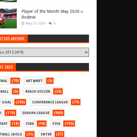
Player of the Month May 2026 ο
Rodinei
May 27, 2026
0
RT365 ARCHIVE
RT TAGS
(70)
(5)
ENAL
ART@NET
(5)
(22)
EBALL
BEACH SOCCER
(336)
(79)
T GOAL
CONFERENCE LEAGUE
(176)
(980)
O
EUROPA LEAGUE
(18)
(16)
(193)
TASY
FIBA
FIFA
(31)
(57)
TBALL IDOLS
INTER