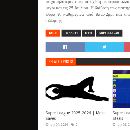
με χαμηλότερες τιμές σε σχέση με πέρυσι αλλ
μέχρι και τις 25 Ιουλίου. Η διάθεση των εισιτ
Θύρα 9, καθημερινά από 8πμ.-2μμ. και απ
πώλησης.
TAGS:
ΓΚΑΛΕΤΙ
ΟΦΗ
SUPERLEAGUE
RELATED POSTS
Super League 2025-2026 | Most
Super Le
Saves
Steals
July 04, 2026
0
July 03, 