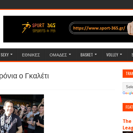
SEXY
ΕΘΝΙΚΕΣ
ΟΜΑΔΕΣ
BASKET
VOLLEY
όνια ο Γκαλέτι
TRA
FEA
The 
Lea