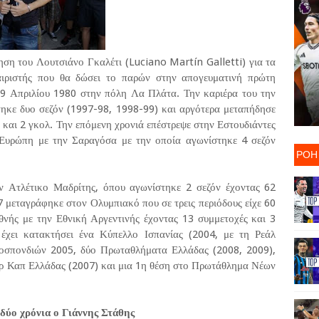
η του Λουτσιάνο Γκαλέτι (Luciano Martín Galletti) για τα
αιριστής που θα δώσει το παρών στην απογευματινή πρώτη
 9 Απριλίου 1980 στην πόλη Λα Πλάτα. Την καριέρα του την
τηκε δυο σεζόν (1997-98, 1998-99) και αργότερα μεταπήδησε
 και 2 γκολ. Την επόμενη χρονιά επέστρεψε στην Εστουδιάντες
ν Ευρώπη με την Σαραγόσα με την οποία αγωνίστηκε 4 σεζόν
ΡΟΗ
ν Ατλέτικο Μαδρίτης, όπου αγωνίστηκε 2 σεζόν έχοντας 62
7 μεταγράφηκε στον Ολυμπιακό που σε τρεις περιόδους είχε 60
εθνής με την Εθνική Αργεντινής έχοντας 13 συμμετοχές και 3
 έχει κατακτήσει ένα Κύπελλο Ισπανίας (2004, με τη Ρεάλ
οσπονδιών 2005, δύο Πρωταθλήματα Ελλάδας (2008, 2009),
ρ Καπ Ελλάδας (2007) και μια 1η θέση στο Πρωτάθλημα Νέων
δύο χρόνια ο Γιάννης Στάθης