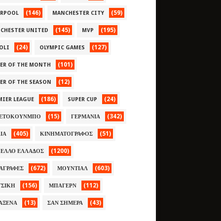
(146)
(59)
ERPOOL
MANCHESTER CITY
(145)
(195)
CHESTER UNITED
MVP
(24)
(127)
OLI
OLYMPIC GAMES
(101)
YER OF THE MONTH
(12)
YER OF THE SEASON
(186)
(24)
MIER LEAGUE
SUPER CUP
(15)
(342)
ΕΤΟΚΟΥΝΜΠΟ
ΓΕΡΜΑΝΙΑ
(405)
(51)
ΛΙΑ
ΚΙΝΗΜΑΤΟΓΡΑΦΟΣ
(1200)
ΕΛΛΟ ΕΛΛΑΔΟΣ
(672)
(603)
ΑΓΡΑΦΕΣ
ΜΟΥΝΤΙΑΛ
(156)
(112)
ΣΙΚΗ
ΜΠΑΓΕΡΝ
(13)
(43)
ΑΞΕΝΑ
ΣΑΝ ΣΗΜΕΡΑ