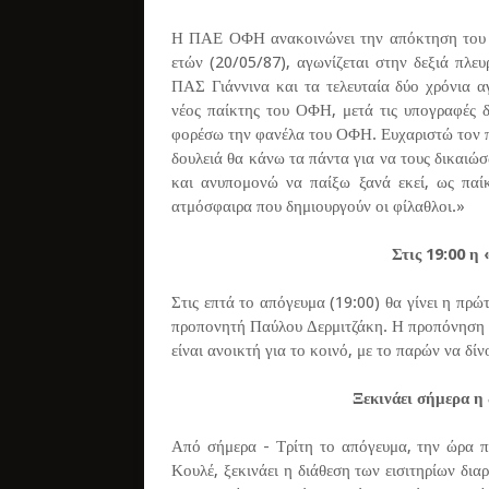
Η ΠΑΕ ΟΦΗ ανακοινώνει την απόκτηση του Γι
ετών (20/05/87), αγωνίζεται στην δεξιά πλε
ΠΑΣ Γιάννινα και τα τελευταία δύο χρόνια 
νέος παίκτης του ΟΦΗ, μετά τις υπογραφές δ
φορέσω την φανέλα του ΟΦΗ. Ευχαριστώ τον π
δουλειά θα κάνω τα πάντα για να τους δικαιώ
και ανυπομονώ να παίξω ξανά εκεί, ως παί
ατμόσφαιρα που δημιουργούν οι φίλαθλοι.»
Στις 19:00 η
Στις επτά το απόγευμα (19:00) θα γίνει η πρ
προπονητή Παύλου Δερμιτζάκη. Η προπόνηση θ
είναι ανοικτή για το κοινό, με το παρών να δί
Ξεκινάει σήμερα η 
Από σήμερα - Τρίτη το απόγευμα, την ώρα π
Κουλέ, ξεκινάει η διάθεση των εισιτηρίων δ