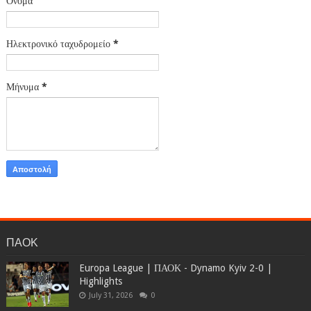
Όνομα
Ηλεκτρονικό ταχυδρομείο
*
Μήνυμα
*
ΠΑΟΚ
Europa League | ΠΑΟΚ - Dynamo Kyiv 2-0 |
Highlights
July 31, 2026
0