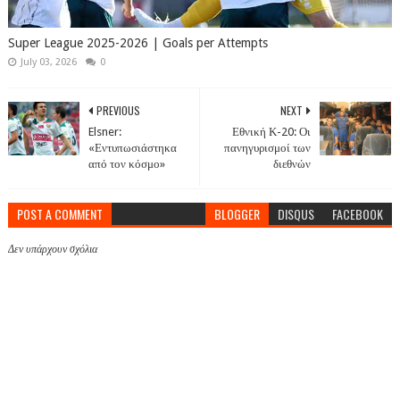
Super League 2025-2026 | Goals per Attempts
July 03, 2026
0
PREVIOUS
NEXT
Elsner:
Εθνική Κ-20: Οι
«Εντυπωσιάστηκα
πανηγυρισμοί των
από τον κόσμο»
διεθνών
POST A COMMENT
BLOGGER
DISQUS
FACEBOOK
Δεν υπάρχουν σχόλια