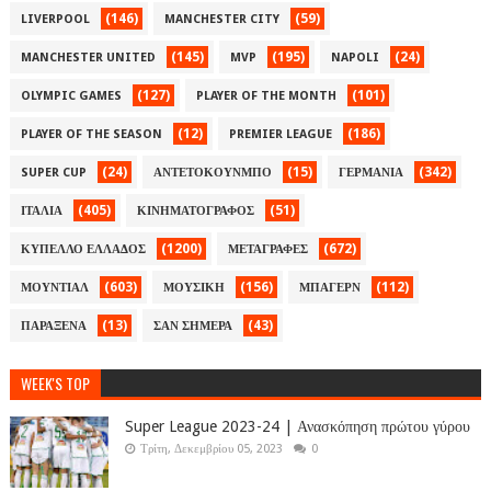
(146)
(59)
LIVERPOOL
MANCHESTER CITY
(145)
(195)
(24)
MANCHESTER UNITED
MVP
NAPOLI
(127)
(101)
OLYMPIC GAMES
PLAYER OF THE MONTH
(12)
(186)
PLAYER OF THE SEASON
PREMIER LEAGUE
(24)
(15)
(342)
SUPER CUP
ΑΝΤΕΤΟΚΟΥΝΜΠΟ
ΓΕΡΜΑΝΙΑ
(405)
(51)
ΙΤΑΛΙΑ
ΚΙΝΗΜΑΤΟΓΡΑΦΟΣ
(1200)
(672)
ΚΥΠΕΛΛΟ ΕΛΛΑΔΟΣ
ΜΕΤΑΓΡΑΦΕΣ
(603)
(156)
(112)
ΜΟΥΝΤΙΑΛ
ΜΟΥΣΙΚΗ
ΜΠΑΓΕΡΝ
(13)
(43)
ΠΑΡΑΞΕΝΑ
ΣΑΝ ΣΗΜΕΡΑ
WEEK'S TOP
Super League 2023-24 | Ανασκόπηση πρώτου γύρου
Τρίτη, Δεκεμβρίου 05, 2023
0