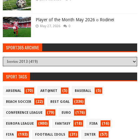
Player of the Month May 2026 ο Rodinei
May 27, 2026
0
SPORT365 ARCHIVE
SPORT TAGS
(70)
(5)
(5)
ARSENAL
ART@NET
BASEBALL
(22)
(336)
BEACH SOCCER
BEST GOAL
(79)
(176)
CONFERENCE LEAGUE
EURO
(980)
(18)
(16)
EUROPA LEAGUE
FANTASY
FIBA
(193)
(31)
(57)
FIFA
FOOTBALL IDOLS
INTER