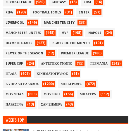
(980)
(18)
(16)
EUROPA LEAGUE
FANTASY
FIBA
(193)
(31)
(57)
FIFA
FOOTBALL IDOLS
INTER
(146)
(59)
LIVERPOOL
MANCHESTER CITY
(145)
(195)
(24)
MANCHESTER UNITED
MVP
NAPOLI
(127)
(101)
OLYMPIC GAMES
PLAYER OF THE MONTH
(12)
(186)
PLAYER OF THE SEASON
PREMIER LEAGUE
(24)
(15)
(342)
SUPER CUP
ΑΝΤΕΤΟΚΟΥΝΜΠΟ
ΓΕΡΜΑΝΙΑ
(405)
(51)
ΙΤΑΛΙΑ
ΚΙΝΗΜΑΤΟΓΡΑΦΟΣ
(1200)
(672)
ΚΥΠΕΛΛΟ ΕΛΛΑΔΟΣ
ΜΕΤΑΓΡΑΦΕΣ
(603)
(156)
(112)
ΜΟΥΝΤΙΑΛ
ΜΟΥΣΙΚΗ
ΜΠΑΓΕΡΝ
(13)
(43)
ΠΑΡΑΞΕΝΑ
ΣΑΝ ΣΗΜΕΡΑ
WEEK'S TOP