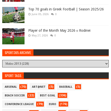
Top 70 goals in Greek Football | Season 2025/26
June 05, 2026
0
Player of the Month May 2026 ο Rodinei
May 27, 2026
0
SPORT365 ARCHIVE
SPORT TAGS
(70)
(5)
(5)
ARSENAL
ART@NET
BASEBALL
(22)
(336)
BEACH SOCCER
BEST GOAL
(79)
(176)
CONFERENCE LEAGUE
EURO