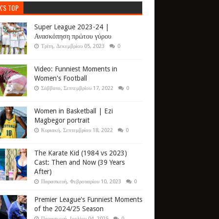
K'S TOP
Super League 2023-24 |
Ανασκόπηση πρώτου γύρου
Τρίτη, Δεκεμβρίου 05, 2023
0
Video: Funniest Moments in
Women's Football
Σάββατο, Σεπτεμβρίου 17, 2022
0
Women in Basketball | Ezi
Magbegor portrait
Κυριακή, Σεπτεμβρίου 18, 2022
0
The Karate Kid (1984 vs 2023)
Cast: Then and Now (39 Years
After)
Παρασκευή, Φεβρουαρίου 10, 2023
0
Premier League's Funniest Moments
of the 2024/25 Season
Παρασκευή, Ιουλίου 04, 2025
0