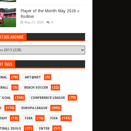
Player of the Month May 2026 ο
Rodinei
May 27, 2026
0
RT365 ARCHIVE
RT TAGS
(70)
(5)
ENAL
ART@NET
(5)
(22)
EBALL
BEACH SOCCER
(336)
(79)
T GOAL
CONFERENCE LEAGUE
(176)
(980)
O
EUROPA LEAGUE
(18)
(16)
(193)
TASY
FIBA
FIFA
(31)
(57)
TBALL IDOLS
INTER