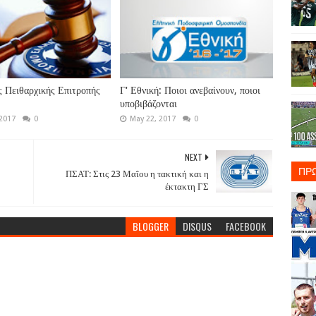
 Πειθαρχικής Επιτροπής
Γ' Εθνική: Ποιοι ανεβαίνουν, ποιοι
υποβιβάζονται
 2017
0
May 22, 2017
0
NEXT
ΠΡ
ΠΣΑΤ: Στις 23 Μαΐου η τακτική και η
έκτακτη ΓΣ
BLOGGER
DISQUS
FACEBOOK