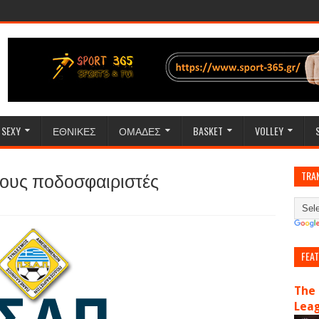
SEXY
ΕΘΝΙΚΕΣ
ΟΜΑΔΕΣ
BASKET
VOLLEY
τους ποδοσφαιριστές
TRA
FEA
The 
Lea