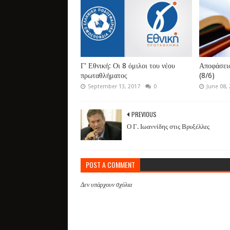
Γ' Εθνική: Οι 8 όμιλοι του νέου
Αποφάσεις
πρωταθλήματος
(8/6)
September 13, 2017
0
June 08,
PREVIOUS
Ο Γ. Ιωαννίδης στις Βρυξέλλες
POST A COMMENT
Δεν υπάρχουν σχόλια