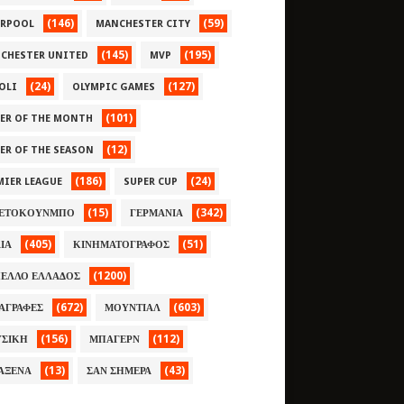
(146)
(59)
ERPOOL
MANCHESTER CITY
(145)
(195)
CHESTER UNITED
MVP
(24)
(127)
OLI
OLYMPIC GAMES
(101)
YER OF THE MONTH
(12)
YER OF THE SEASON
(186)
(24)
MIER LEAGUE
SUPER CUP
(15)
(342)
ΕΤΟΚΟΥΝΜΠΟ
ΓΕΡΜΑΝΙΑ
(405)
(51)
ΛΙΑ
ΚΙΝΗΜΑΤΟΓΡΑΦΟΣ
(1200)
ΕΛΛΟ ΕΛΛΑΔΟΣ
(672)
(603)
ΑΓΡΑΦΕΣ
ΜΟΥΝΤΙΑΛ
(156)
(112)
ΣΙΚΗ
ΜΠΑΓΕΡΝ
(13)
(43)
ΑΞΕΝΑ
ΣΑΝ ΣΗΜΕΡΑ