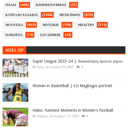
(405)
(51)
ΙΤΑΛΙΑ
ΚΙΝΗΜΑΤΟΓΡΑΦΟΣ
(1200)
(672)
ΚΥΠΕΛΛΟ ΕΛΛΑΔΟΣ
ΜΕΤΑΓΡΑΦΕΣ
(603)
(156)
(112)
ΜΟΥΝΤΙΑΛ
ΜΟΥΣΙΚΗ
ΜΠΑΓΕΡΝ
(13)
(43)
ΠΑΡΑΞΕΝΑ
ΣΑΝ ΣΗΜΕΡΑ
WEEK'S TOP
Super League 2023-24 | Ανασκόπηση πρώτου γύρου
Τρίτη, Δεκεμβρίου 05, 2023
0
Women in Basketball | Ezi Magbegor portrait
Video: Funniest Moments in Women's Football
Σάββατο, Σεπτεμβρίου 17, 2022
0