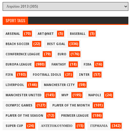
SPORT TAGS
(70)
(5)
(5)
ARSENAL
ART@NET
BASEBALL
(22)
(336)
BEACH SOCCER
BEST GOAL
(79)
(176)
CONFERENCE LEAGUE
EURO
(980)
(18)
(16)
EUROPA LEAGUE
FANTASY
FIBA
(193)
(31)
(57)
FIFA
FOOTBALL IDOLS
INTER
(146)
(59)
LIVERPOOL
MANCHESTER CITY
(145)
(195)
(24)
MANCHESTER UNITED
MVP
NAPOLI
(127)
(101)
OLYMPIC GAMES
PLAYER OF THE MONTH
(12)
(186)
PLAYER OF THE SEASON
PREMIER LEAGUE
(24)
(15)
(342)
SUPER CUP
ΑΝΤΕΤΟΚΟΥΝΜΠΟ
ΓΕΡΜΑΝΙΑ