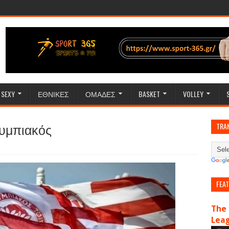
SEXY
ΕΘΝΙΚΕΣ
ΟΜΑΔΕΣ
BASKET
VOLLEY
λυμπιακός
TRA
FEA
The 
Lea