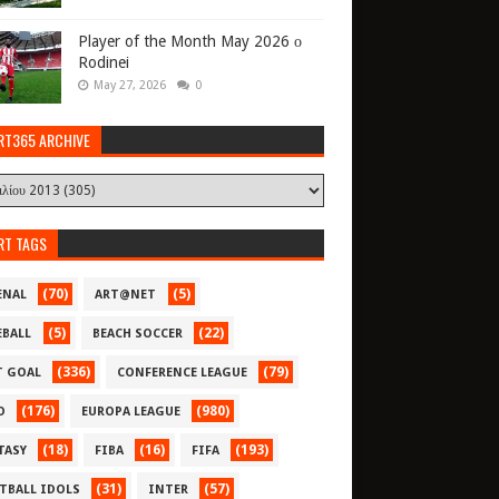
Player of the Month May 2026 ο
Rodinei
May 27, 2026
0
RT365 ARCHIVE
RT TAGS
(70)
(5)
ENAL
ART@NET
(5)
(22)
EBALL
BEACH SOCCER
(336)
(79)
T GOAL
CONFERENCE LEAGUE
(176)
(980)
O
EUROPA LEAGUE
(18)
(16)
(193)
TASY
FIBA
FIFA
(31)
(57)
TBALL IDOLS
INTER