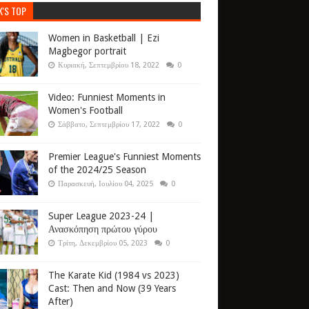
K'S TOP
Women in Basketball | Ezi
Magbegor portrait
Κυριακή, Σεπτεμβρίου 18, 2022
0
Video: Funniest Moments in
Women's Football
Σάββατο, Σεπτεμβρίου 17, 2022
0
Premier League's Funniest Moments
of the 2024/25 Season
Παρασκευή, Ιουλίου 04, 2025
0
Super League 2023-24 |
Ανασκόπηση πρώτου γύρου
Τρίτη, Δεκεμβρίου 05, 2023
0
The Karate Kid (1984 vs 2023)
Cast: Then and Now (39 Years
After)