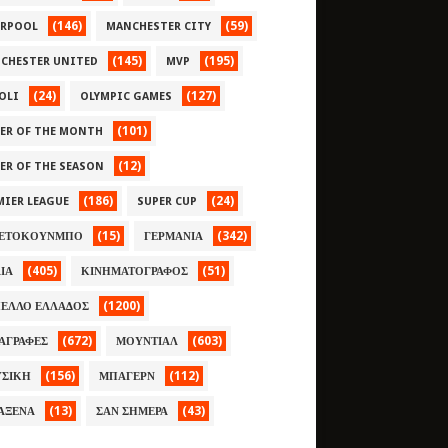
(146)
(59)
ERPOOL
MANCHESTER CITY
(145)
(195)
CHESTER UNITED
MVP
(24)
(127)
OLI
OLYMPIC GAMES
(101)
YER OF THE MONTH
(12)
YER OF THE SEASON
(186)
(24)
MIER LEAGUE
SUPER CUP
(15)
(342)
ΕΤΟΚΟΥΝΜΠΟ
ΓΕΡΜΑΝΙΑ
(405)
(51)
ΛΙΑ
ΚΙΝΗΜΑΤΟΓΡΑΦΟΣ
(1200)
ΕΛΛΟ ΕΛΛΑΔΟΣ
(672)
(603)
ΑΓΡΑΦΕΣ
ΜΟΥΝΤΙΑΛ
(156)
(112)
ΣΙΚΗ
ΜΠΑΓΕΡΝ
(13)
(43)
ΑΞΕΝΑ
ΣΑΝ ΣΗΜΕΡΑ