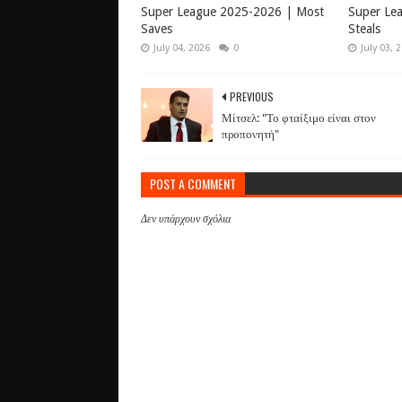
Super League 2025-2026 | Most
Super Le
Saves
Steals
July 04, 2026
0
July 03, 
PREVIOUS
Μίτσελ: "Το φταίξιμο είναι στον
προπονητή"
POST A COMMENT
Δεν υπάρχουν σχόλια