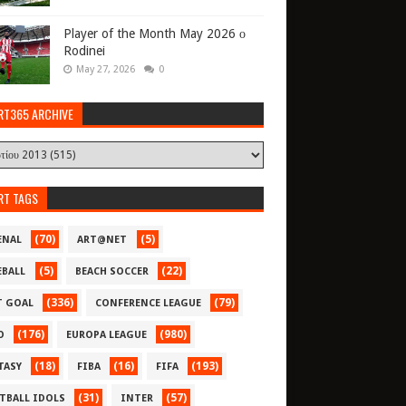
Player of the Month May 2026 ο
Rodinei
May 27, 2026
0
RT365 ARCHIVE
RT TAGS
(70)
(5)
ENAL
ART@NET
(5)
(22)
EBALL
BEACH SOCCER
(336)
(79)
T GOAL
CONFERENCE LEAGUE
(176)
(980)
O
EUROPA LEAGUE
(18)
(16)
(193)
TASY
FIBA
FIFA
(31)
(57)
TBALL IDOLS
INTER