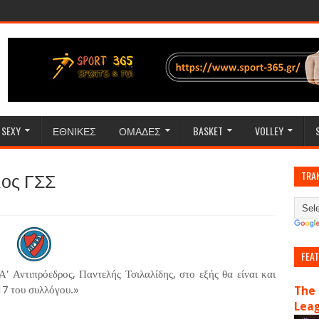
SEXY
ΕΘΝΙΚΕΣ
ΟΜΑΔΕΣ
BASKET
VOLLEY
ος ΓΣΣ
TRA
FEA
Αντιπρόεδρος, Παντελής Τσιλαλίδης, στο εξής θα είναι και
17 του συλλόγου.»
The 
Lea