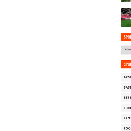
SPO
SPO
ARS
BAS
BES
EUR
FAN
FOO