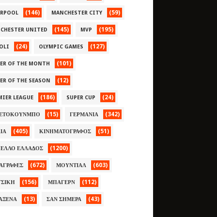
(146)
(59)
ERPOOL
MANCHESTER CITY
(145)
(195)
CHESTER UNITED
MVP
(24)
(127)
OLI
OLYMPIC GAMES
(101)
YER OF THE MONTH
(12)
YER OF THE SEASON
(186)
(24)
MIER LEAGUE
SUPER CUP
(15)
(342)
ΕΤΟΚΟΥΝΜΠΟ
ΓΕΡΜΑΝΙΑ
(405)
(51)
ΛΙΑ
ΚΙΝΗΜΑΤΟΓΡΑΦΟΣ
(1200)
ΕΛΛΟ ΕΛΛΑΔΟΣ
(672)
(603)
ΑΓΡΑΦΕΣ
ΜΟΥΝΤΙΑΛ
(156)
(112)
ΣΙΚΗ
ΜΠΑΓΕΡΝ
(13)
(43)
ΑΞΕΝΑ
ΣΑΝ ΣΗΜΕΡΑ