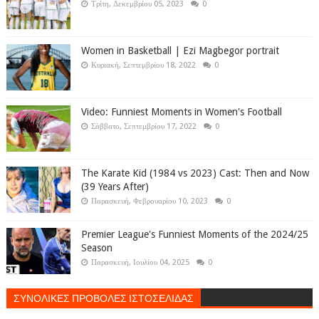
Τρίτη, Δεκεμβρίου 05, 2023
0
Women in Basketball | Ezi Magbegor portrait
Κυριακή, Σεπτεμβρίου 18, 2022
0
Video: Funniest Moments in Women's Football
Σάββατο, Σεπτεμβρίου 17, 2022
0
The Karate Kid (1984 vs 2023) Cast: Then and Now
(39 Years After)
Παρασκευή, Φεβρουαρίου 10, 2023
0
Premier League's Funniest Moments of the 2024/25
Season
Παρασκευή, Ιουλίου 04, 2025
0
ΣΥΝΟΛΙΚΕΣ ΠΡΟΒΟΛΕΣ ΙΣΤΟΣΕΛΙΔΑΣ