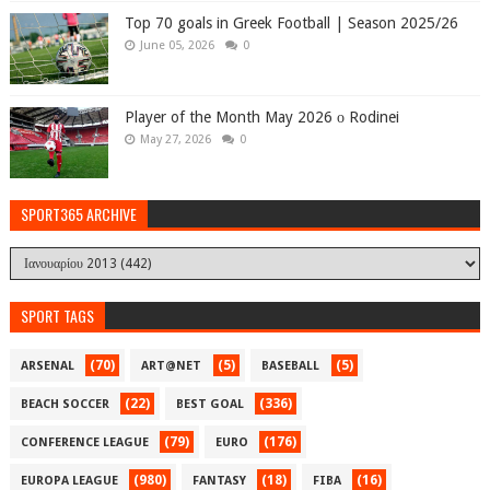
Top 70 goals in Greek Football | Season 2025/26
June 05, 2026
0
Player of the Month May 2026 ο Rodinei
May 27, 2026
0
SPORT365 ARCHIVE
SPORT TAGS
(70)
(5)
(5)
ARSENAL
ART@NET
BASEBALL
(22)
(336)
BEACH SOCCER
BEST GOAL
(79)
(176)
CONFERENCE LEAGUE
EURO
(980)
(18)
(16)
EUROPA LEAGUE
FANTASY
FIBA