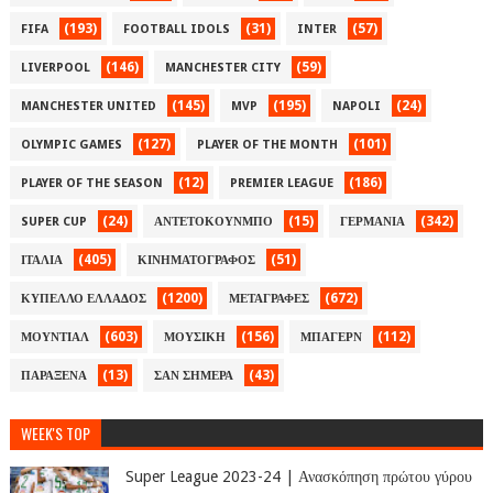
(193)
(31)
(57)
FIFA
FOOTBALL IDOLS
INTER
(146)
(59)
LIVERPOOL
MANCHESTER CITY
(145)
(195)
(24)
MANCHESTER UNITED
MVP
NAPOLI
(127)
(101)
OLYMPIC GAMES
PLAYER OF THE MONTH
(12)
(186)
PLAYER OF THE SEASON
PREMIER LEAGUE
(24)
(15)
(342)
SUPER CUP
ΑΝΤΕΤΟΚΟΥΝΜΠΟ
ΓΕΡΜΑΝΙΑ
(405)
(51)
ΙΤΑΛΙΑ
ΚΙΝΗΜΑΤΟΓΡΑΦΟΣ
(1200)
(672)
ΚΥΠΕΛΛΟ ΕΛΛΑΔΟΣ
ΜΕΤΑΓΡΑΦΕΣ
(603)
(156)
(112)
ΜΟΥΝΤΙΑΛ
ΜΟΥΣΙΚΗ
ΜΠΑΓΕΡΝ
(13)
(43)
ΠΑΡΑΞΕΝΑ
ΣΑΝ ΣΗΜΕΡΑ
WEEK'S TOP
Super League 2023-24 | Ανασκόπηση πρώτου γύρου