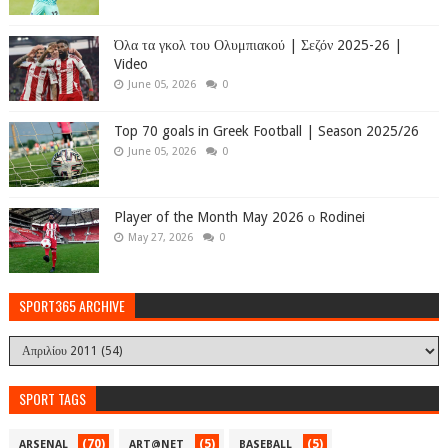
Όλα τα γκολ του Ολυμπιακού | Σεζόν 2025-26 |
Video
June 05, 2026
0
Top 70 goals in Greek Football | Season 2025/26
June 05, 2026
0
Player of the Month May 2026 ο Rodinei
May 27, 2026
0
SPORT365 ARCHIVE
SPORT TAGS
(70)
(5)
(5)
ARSENAL
ART@NET
BASEBALL