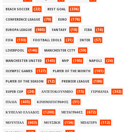
(22)
(336)
BEACH SOCCER
BEST GOAL
(79)
(176)
CONFERENCE LEAGUE
EURO
(980)
(18)
(16)
EUROPA LEAGUE
FANTASY
FIBA
(193)
(31)
(57)
FIFA
FOOTBALL IDOLS
INTER
(146)
(59)
LIVERPOOL
MANCHESTER CITY
(145)
(195)
(24)
MANCHESTER UNITED
MVP
NAPOLI
(127)
(101)
OLYMPIC GAMES
PLAYER OF THE MONTH
(12)
(186)
PLAYER OF THE SEASON
PREMIER LEAGUE
(24)
(15)
(342)
SUPER CUP
ΑΝΤΕΤΟΚΟΥΝΜΠΟ
ΓΕΡΜΑΝΙΑ
(405)
(51)
ΙΤΑΛΙΑ
ΚΙΝΗΜΑΤΟΓΡΑΦΟΣ
(1200)
(672)
ΚΥΠΕΛΛΟ ΕΛΛΑΔΟΣ
ΜΕΤΑΓΡΑΦΕΣ
(603)
(156)
(112)
ΜΟΥΝΤΙΑΛ
ΜΟΥΣΙΚΗ
ΜΠΑΓΕΡΝ