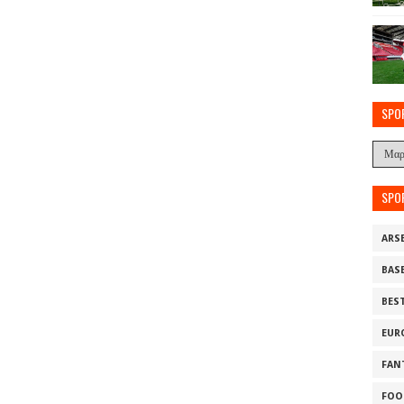
SPO
SPO
ARS
BAS
BES
EUR
FAN
FOO