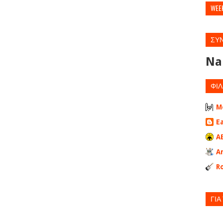
WEE
ΣΥ
Na
ΦΙΛ
M
E
A
A
Ro
ΓΙΑ