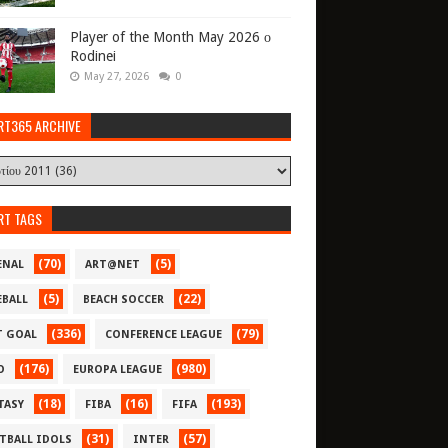
Player of the Month May 2026 ο
Rodinei
May 27, 2026
0
RT365 ARCHIVE
RT TAGS
(70)
(5)
ENAL
ART@NET
(5)
(22)
EBALL
BEACH SOCCER
(336)
(79)
T GOAL
CONFERENCE LEAGUE
(176)
(980)
O
EUROPA LEAGUE
(18)
(16)
(193)
TASY
FIBA
FIFA
(31)
(57)
TBALL IDOLS
INTER