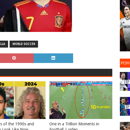
ILLA
WORLD SOCCER
ΡΟΗ
rs of the 1990s and
One in a Trillion Moments in
 Look Like Now
Football | video