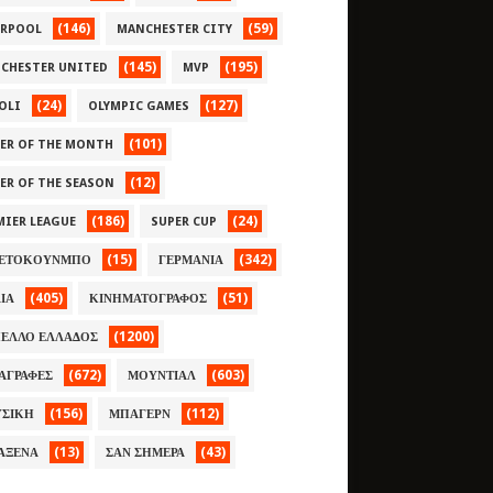
(146)
(59)
ERPOOL
MANCHESTER CITY
(145)
(195)
CHESTER UNITED
MVP
(24)
(127)
OLI
OLYMPIC GAMES
(101)
YER OF THE MONTH
(12)
YER OF THE SEASON
(186)
(24)
MIER LEAGUE
SUPER CUP
(15)
(342)
ΕΤΟΚΟΥΝΜΠΟ
ΓΕΡΜΑΝΙΑ
(405)
(51)
ΛΙΑ
ΚΙΝΗΜΑΤΟΓΡΑΦΟΣ
(1200)
ΕΛΛΟ ΕΛΛΑΔΟΣ
(672)
(603)
ΑΓΡΑΦΕΣ
ΜΟΥΝΤΙΑΛ
(156)
(112)
ΣΙΚΗ
ΜΠΑΓΕΡΝ
(13)
(43)
ΑΞΕΝΑ
ΣΑΝ ΣΗΜΕΡΑ