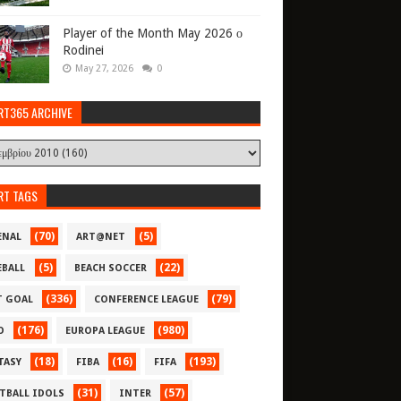
Player of the Month May 2026 ο
Rodinei
May 27, 2026
0
RT365 ARCHIVE
RT TAGS
(70)
(5)
ENAL
ART@NET
(5)
(22)
EBALL
BEACH SOCCER
(336)
(79)
T GOAL
CONFERENCE LEAGUE
(176)
(980)
O
EUROPA LEAGUE
(18)
(16)
(193)
TASY
FIBA
FIFA
(31)
(57)
TBALL IDOLS
INTER