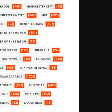
(146)
(59)
ERPOOL
MANCHESTER CITY
(145)
(195)
CHESTER UNITED
MVP
(24)
(127)
OLI
OLYMPIC GAMES
(101)
YER OF THE MONTH
(12)
YER OF THE SEASON
(186)
(24)
MIER LEAGUE
SUPER CUP
(15)
(342)
ΕΤΟΚΟΥΝΜΠΟ
ΓΕΡΜΑΝΙΑ
(405)
(51)
ΛΙΑ
ΚΙΝΗΜΑΤΟΓΡΑΦΟΣ
(1200)
ΕΛΛΟ ΕΛΛΑΔΟΣ
(672)
(603)
ΑΓΡΑΦΕΣ
ΜΟΥΝΤΙΑΛ
(156)
(112)
ΣΙΚΗ
ΜΠΑΓΕΡΝ
(13)
(43)
ΑΞΕΝΑ
ΣΑΝ ΣΗΜΕΡΑ