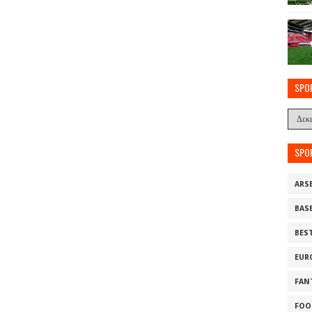
SPO
SPO
ARS
BAS
BES
EUR
FAN
FOO