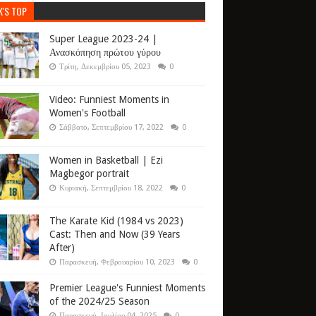
K'S TOP
Super League 2023-24 |
Ανασκόπηση πρώτου γύρου
Τρίτη, Δεκεμβρίου 05, 2023
0
Video: Funniest Moments in
Women's Football
Σάββατο, Σεπτεμβρίου 17, 2022
0
Women in Basketball | Ezi
Magbegor portrait
Κυριακή, Σεπτεμβρίου 18, 2022
0
The Karate Kid (1984 vs 2023)
Cast: Then and Now (39 Years
After)
Παρασκευή, Φεβρουαρίου 10, 2023
0
Premier League's Funniest Moments
of the 2024/25 Season
Παρασκευή, Ιουλίου 04, 2025
0