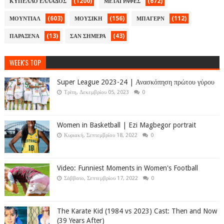
(1200)
(672)
ΚΥΠΕΛΛΟ ΕΛΛΑΔΟΣ
ΜΕΤΑΓΡΑΦΕΣ
(603)
(156)
(112)
ΜΟΥΝΤΙΑΛ
ΜΟΥΣΙΚΗ
ΜΠΑΓΕΡΝ
(13)
(43)
ΠΑΡΑΞΕΝΑ
ΣΑΝ ΣΗΜΕΡΑ
WEEK'S TOP
Super League 2023-24 | Ανασκόπηση πρώτου γύρου
Τρίτη, Δεκεμβρίου 05, 2023
0
Women in Basketball | Ezi Magbegor portrait
Κυριακή, Σεπτεμβρίου 18, 2022
0
Video: Funniest Moments in Women's Football
Σάββατο, Σεπτεμβρίου 17, 2022
0
The Karate Kid (1984 vs 2023) Cast: Then and Now
(39 Years After)