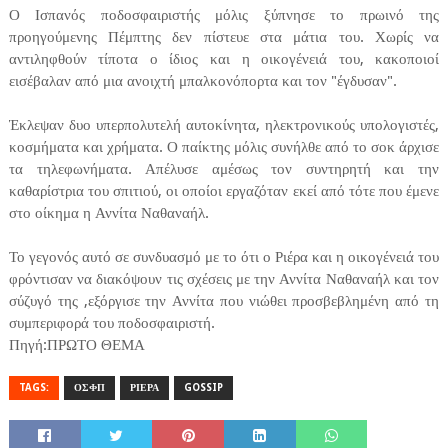
Ο Ισπανός ποδοσφαιριστής μόλις ξύπνησε το πρωινό της
προηγούμενης Πέμπτης δεν πίστευε στα μάτια του. Χωρίς να
αντιληφθούν τίποτα ο ίδιος και η οικογένειά του, κακοποιοί
εισέβαλαν από μια ανοιχτή μπαλκονόπορτα και τον "έγδυσαν".
Έκλεψαν δυο υπερπολυτελή αυτοκίνητα, ηλεκτρονικούς υπολογιστές,
κοσμήματα και χρήματα. Ο παίκτης μόλις συνήλθε από το σοκ άρχισε
τα τηλεφωνήματα. Απέλυσε αμέσως τον συντηρητή και την
καθαρίστρια του σπιτιού, οι οποίοι εργαζόταν εκεί από τότε που έμενε
στο οίκημα η Αννίτα Ναθαναήλ.
Το γεγονός αυτό σε συνδυασμό με το ότι ο Ριέρα και η οικογένειά του
φρόντισαν να διακόψουν τις σχέσεις με την Αννίτα Ναθαναήλ και τον
σύζυγό της ,εξόργισε την Αννίτα που νιώθει προσβεβλημένη από τη
συμπεριφορά του ποδοσφαιριστή.
Πηγή:ΠΡΩΤΟ ΘΕΜΑ
TAGS:
ΟΣΦΠ
ΡΙΕΡΑ
GOSSIP