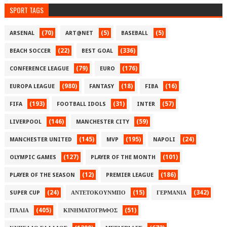
SPORT TAGS
(70)
(5)
(5)
ARSENAL
ART@NET
BASEBALL
(22)
(336)
BEACH SOCCER
BEST GOAL
(79)
(176)
CONFERENCE LEAGUE
EURO
(980)
(18)
(16)
EUROPA LEAGUE
FANTASY
FIBA
(193)
(31)
(57)
FIFA
FOOTBALL IDOLS
INTER
(146)
(59)
LIVERPOOL
MANCHESTER CITY
(145)
(195)
(24)
MANCHESTER UNITED
MVP
NAPOLI
(127)
(101)
OLYMPIC GAMES
PLAYER OF THE MONTH
(12)
(186)
PLAYER OF THE SEASON
PREMIER LEAGUE
(24)
(15)
(342)
SUPER CUP
ΑΝΤΕΤΟΚΟΥΝΜΠΟ
ΓΕΡΜΑΝΙΑ
(405)
(51)
ΙΤΑΛΙΑ
ΚΙΝΗΜΑΤΟΓΡΑΦΟΣ