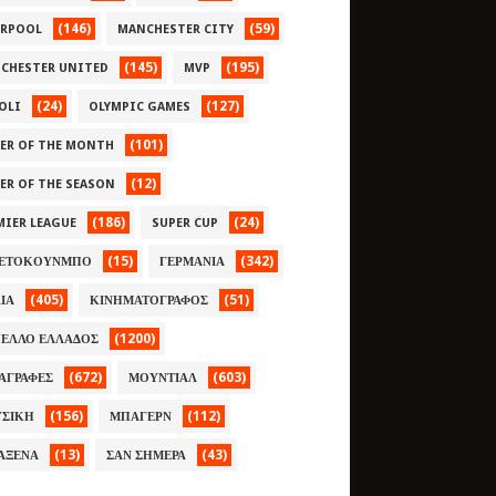
(146)
(59)
ERPOOL
MANCHESTER CITY
(145)
(195)
CHESTER UNITED
MVP
(24)
(127)
OLI
OLYMPIC GAMES
(101)
YER OF THE MONTH
(12)
YER OF THE SEASON
(186)
(24)
MIER LEAGUE
SUPER CUP
(15)
(342)
ΕΤΟΚΟΥΝΜΠΟ
ΓΕΡΜΑΝΙΑ
(405)
(51)
ΛΙΑ
ΚΙΝΗΜΑΤΟΓΡΑΦΟΣ
(1200)
ΕΛΛΟ ΕΛΛΑΔΟΣ
(672)
(603)
ΑΓΡΑΦΕΣ
ΜΟΥΝΤΙΑΛ
(156)
(112)
ΣΙΚΗ
ΜΠΑΓΕΡΝ
(13)
(43)
ΑΞΕΝΑ
ΣΑΝ ΣΗΜΕΡΑ