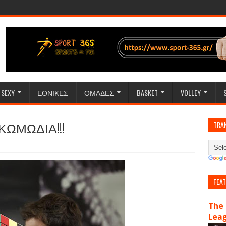
SEXY
ΕΘΝΙΚΕΣ
ΟΜΑΔΕΣ
BASKET
VOLLEY
ΚΩΜΩΔΙΑ!!!
TRA
FEA
The 
Lea