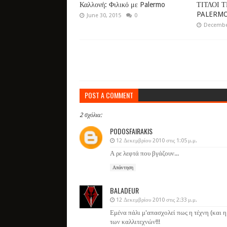
Καλλονή: Φιλικό με Palermo
ΤΙΤΛΟΙ 
PALERM
June 30, 2015
0
December
POST A COMMENT
2 σχόλια:
PODOSFAIRAKIS
12 Δεκεμβρίου 2010 στις 1:05 μ.μ.
Α ρε λεφτά που βγάζουν...
Απάντηση
BALADEUR
12 Δεκεμβρίου 2010 στις 2:33 μ.μ.
Εμένα πάλι μ'απασχολεί πως η τέχνη (και η
των καλλιτεχνών!!!