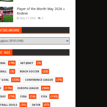
Player of the Month May 2026 ο
Rodinei
May 27, 2026
0
RT365 ARCHIVE
RT TAGS
(70)
(5)
ENAL
ART@NET
(5)
(22)
EBALL
BEACH SOCCER
(336)
(79)
T GOAL
CONFERENCE LEAGUE
(176)
(980)
O
EUROPA LEAGUE
(18)
(16)
(193)
TASY
FIBA
FIFA
(31)
(57)
TBALL IDOLS
INTER