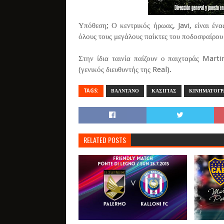
Υπόθεση; Ο κεντρικός ήρωας, Javi, είναι ένα
όλους τους μεγάλους παίκτες του ποδοσφαίρου 
Στην ίδια ταινία παίζουν ο παιχταράς Mar
(γενικός διευθυντής της Real).
TAGS:
ΒΑΛΝΤΑΝΟ
ΚΑΣΙΓΙΑΣ
ΚΙΝΗΜΑΤΟΓΡ
RELATED POSTS