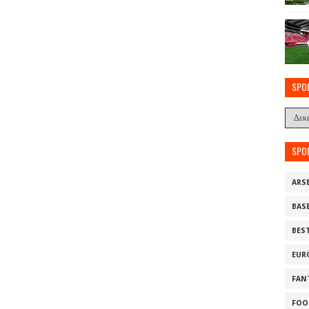
SPO
SPO
ARS
BAS
BES
EUR
FAN
FOO