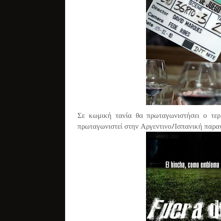
Σε κωμική τανία θα πρωταγωνιστήσει ο τερ
πρωταγωνιστεί στην Αργεντινο/Ισπανική παραγ