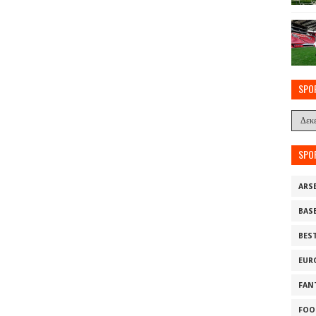
SPO
SPO
ARS
BAS
BES
EUR
FAN
FOO