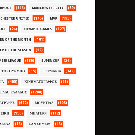
(146)
(59)
ERPOOL
MANCHESTER CITY
(145)
(195)
CHESTER UNITED
MVP
(24)
(127)
OLI
OLYMPIC GAMES
(101)
YER OF THE MONTH
(12)
YER OF THE SEASON
(186)
(24)
MIER LEAGUE
SUPER CUP
(15)
(342)
ΕΤΟΚΟΥΝΜΠΟ
ΓΕΡΜΑΝΙΑ
(405)
(51)
ΛΙΑ
ΚΙΝΗΜΑΤΟΓΡΑΦΟΣ
(1200)
ΕΛΛΟ ΕΛΛΑΔΟΣ
(672)
(603)
ΑΓΡΑΦΕΣ
ΜΟΥΝΤΙΑΛ
(156)
(112)
ΣΙΚΗ
ΜΠΑΓΕΡΝ
(13)
(43)
ΑΞΕΝΑ
ΣΑΝ ΣΗΜΕΡΑ