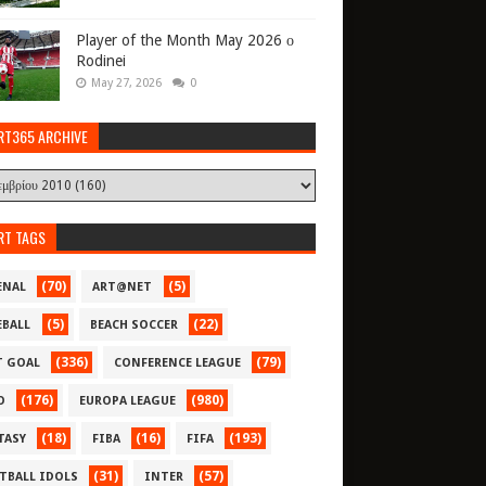
Player of the Month May 2026 ο
Rodinei
May 27, 2026
0
RT365 ARCHIVE
RT TAGS
(70)
(5)
ENAL
ART@NET
(5)
(22)
EBALL
BEACH SOCCER
(336)
(79)
T GOAL
CONFERENCE LEAGUE
(176)
(980)
O
EUROPA LEAGUE
(18)
(16)
(193)
TASY
FIBA
FIFA
(31)
(57)
TBALL IDOLS
INTER