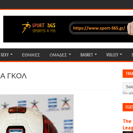
SEXY
ΕΘΝΙΚΕΣ
ΟΜΑΔΕΣ
BASKET
VOLLEY
ΝΑ ΓΚΟΛ
TRA
FEA
The 
Lea