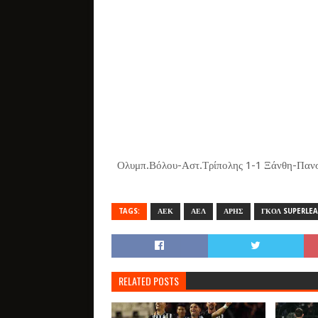
Ολυμπ.Βόλου-Αστ.Τρίπολης 1-1 Ξάνθη-Πανσε
TAGS:
ΑΕΚ
ΑΕΛ
ΑΡΗΣ
ΓΚΟΛ SUPERLE
RELATED POSTS