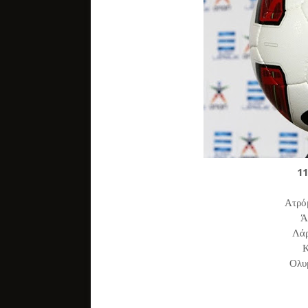
1
Ατρό
Ά
Λάρ
Ολυ