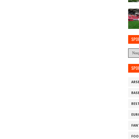
SPO
SPO
ARS
BAS
BES
EUR
FAN
FOO