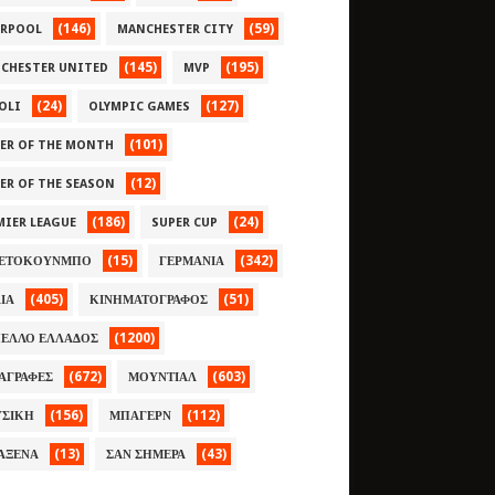
(146)
(59)
ERPOOL
MANCHESTER CITY
(145)
(195)
CHESTER UNITED
MVP
(24)
(127)
OLI
OLYMPIC GAMES
(101)
YER OF THE MONTH
(12)
YER OF THE SEASON
(186)
(24)
MIER LEAGUE
SUPER CUP
(15)
(342)
ΕΤΟΚΟΥΝΜΠΟ
ΓΕΡΜΑΝΙΑ
(405)
(51)
ΛΙΑ
ΚΙΝΗΜΑΤΟΓΡΑΦΟΣ
(1200)
ΕΛΛΟ ΕΛΛΑΔΟΣ
(672)
(603)
ΑΓΡΑΦΕΣ
ΜΟΥΝΤΙΑΛ
(156)
(112)
ΣΙΚΗ
ΜΠΑΓΕΡΝ
(13)
(43)
ΑΞΕΝΑ
ΣΑΝ ΣΗΜΕΡΑ