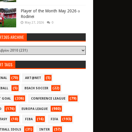
Player of the Month May 2026 ο
Rodinei
May 27, 2026
0
RT365 ARCHIVE
RT TAGS
(70)
(5)
ENAL
ART@NET
(5)
(22)
EBALL
BEACH SOCCER
(336)
(79)
T GOAL
CONFERENCE LEAGUE
(176)
(980)
O
EUROPA LEAGUE
(18)
(16)
(193)
TASY
FIBA
FIFA
(31)
(57)
TBALL IDOLS
INTER