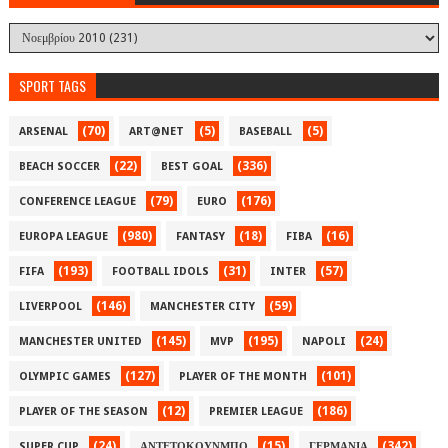
SPORT TAGS
(70)
(5)
(5)
ARSENAL
ART@NET
BASEBALL
(22)
(336)
BEACH SOCCER
BEST GOAL
(79)
(176)
CONFERENCE LEAGUE
EURO
(980)
(18)
(16)
EUROPA LEAGUE
FANTASY
FIBA
(193)
(31)
(57)
FIFA
FOOTBALL IDOLS
INTER
(146)
(59)
LIVERPOOL
MANCHESTER CITY
(145)
(195)
(24)
MANCHESTER UNITED
MVP
NAPOLI
(127)
(101)
OLYMPIC GAMES
PLAYER OF THE MONTH
(12)
(186)
PLAYER OF THE SEASON
PREMIER LEAGUE
(24)
(15)
(342)
SUPER CUP
ΑΝΤΕΤΟΚΟΥΝΜΠΟ
ΓΕΡΜΑΝΙΑ