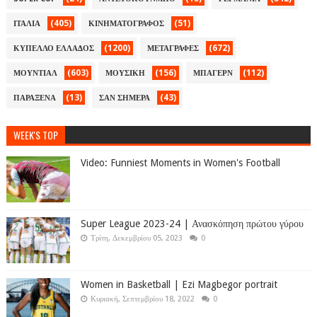
(405)
(51)
ΙΤΑΛΙΑ
ΚΙΝΗΜΑΤΟΓΡΑΦΟΣ
(1200)
(672)
ΚΥΠΕΛΛΟ ΕΛΛΑΔΟΣ
ΜΕΤΑΓΡΑΦΕΣ
(603)
(156)
(112)
ΜΟΥΝΤΙΑΛ
ΜΟΥΣΙΚΗ
ΜΠΑΓΕΡΝ
(13)
(43)
ΠΑΡΑΞΕΝΑ
ΣΑΝ ΣΗΜΕΡΑ
WEEK'S TOP
Video: Funniest Moments in Women's Football
Super League 2023-24 | Ανασκόπηση πρώτου γύρου
Τρίτη, Δεκεμβρίου 05, 2023
0
Women in Basketball | Ezi Magbegor portrait
Κυριακή, Σεπτεμβρίου 18, 2022
0