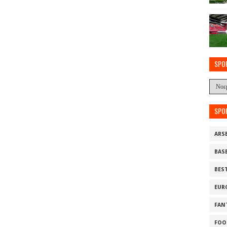
SPO
SPO
ARS
BAS
BES
EUR
FAN
FOO