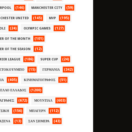
(146)
(59)
ERPOOL
MANCHESTER CITY
(145)
(195)
CHESTER UNITED
MVP
(24)
(127)
OLI
OLYMPIC GAMES
(101)
YER OF THE MONTH
(12)
YER OF THE SEASON
(186)
(24)
MIER LEAGUE
SUPER CUP
(15)
(342)
ΕΤΟΚΟΥΝΜΠΟ
ΓΕΡΜΑΝΙΑ
(405)
(51)
ΛΙΑ
ΚΙΝΗΜΑΤΟΓΡΑΦΟΣ
(1200)
ΕΛΛΟ ΕΛΛΑΔΟΣ
(672)
(603)
ΑΓΡΑΦΕΣ
ΜΟΥΝΤΙΑΛ
(156)
(112)
ΣΙΚΗ
ΜΠΑΓΕΡΝ
(13)
(43)
ΑΞΕΝΑ
ΣΑΝ ΣΗΜΕΡΑ