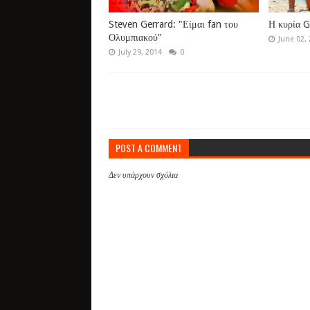
Steven Gerrard: "Είμαι fan του
Η κυρία G
Ολυμπιακού"
June 02,
July 29, 2014
0
POST A COMMENT
Δεν υπάρχουν σχόλια