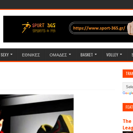
SEXY
ΕΘΝΙΚΕΣ
ΟΜΑΔΕΣ
BASKET
VOLLEY
TRA
FEA
The 
Lea