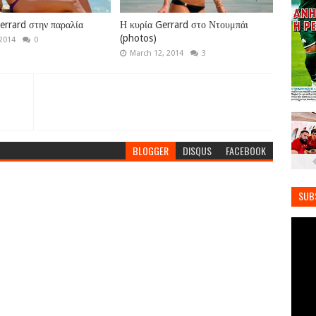
errard στην παραλία
Η κυρία Gerrard στο Ντουμπάι
(photos)
 2014
0
March 12, 2014
3
BLOGGER
DISQUS
FACEBOOK
SUB