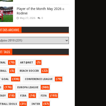
Player of the Month May 2026 ο
Rodinei
May 27, 2026
0
RT365 ARCHIVE
RT TAGS
(70)
(5)
ENAL
ART@NET
(5)
(22)
EBALL
BEACH SOCCER
(336)
(79)
T GOAL
CONFERENCE LEAGUE
(176)
(980)
O
EUROPA LEAGUE
(18)
(16)
(193)
TASY
FIBA
FIFA
(31)
(57)
TBALL IDOLS
INTER