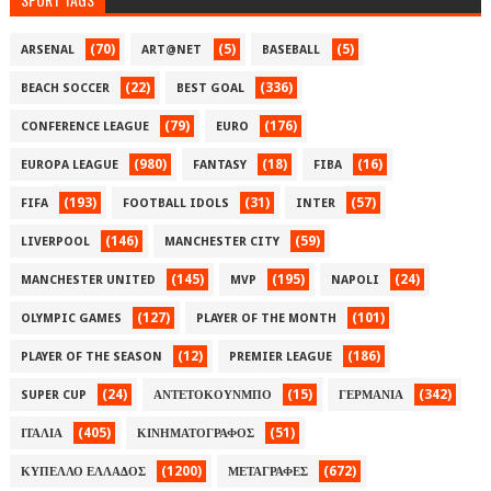
(70)
(5)
(5)
ARSENAL
ART@NET
BASEBALL
(22)
(336)
BEACH SOCCER
BEST GOAL
(79)
(176)
CONFERENCE LEAGUE
EURO
(980)
(18)
(16)
EUROPA LEAGUE
FANTASY
FIBA
(193)
(31)
(57)
FIFA
FOOTBALL IDOLS
INTER
(146)
(59)
LIVERPOOL
MANCHESTER CITY
(145)
(195)
(24)
MANCHESTER UNITED
MVP
NAPOLI
(127)
(101)
OLYMPIC GAMES
PLAYER OF THE MONTH
(12)
(186)
PLAYER OF THE SEASON
PREMIER LEAGUE
(24)
(15)
(342)
SUPER CUP
ΑΝΤΕΤΟΚΟΥΝΜΠΟ
ΓΕΡΜΑΝΙΑ
(405)
(51)
ΙΤΑΛΙΑ
ΚΙΝΗΜΑΤΟΓΡΑΦΟΣ
(1200)
(672)
ΚΥΠΕΛΛΟ ΕΛΛΑΔΟΣ
ΜΕΤΑΓΡΑΦΕΣ