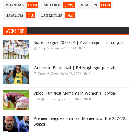
(603)
(156)
(112)
ΜΟΥΝΤΙΑΛ
ΜΟΥΣΙΚΗ
ΜΠΑΓΕΡΝ
(13)
(43)
ΠΑΡΑΞΕΝΑ
ΣΑΝ ΣΗΜΕΡΑ
WEEK'S TOP
Super League 2023-24 | Ανασκόπηση πρώτου γύρου
Τρίτη, Δεκεμβρίου 05, 2023
0
Women in Basketball | Ezi Magbegor portrait
Κυριακή, Σεπτεμβρίου 18, 2022
0
Video: Funniest Moments in Women's Football
Σάββατο, Σεπτεμβρίου 17, 2022
0
Premier League's Funniest Moments of the 2024/25
Season