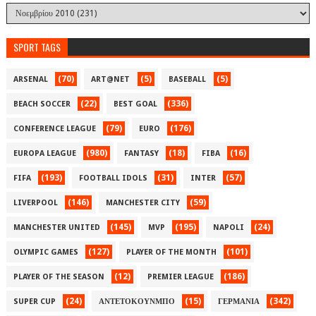
SPORT TAGS
(70)
(5)
(5)
ARSENAL
ART@NET
BASEBALL
(22)
(336)
BEACH SOCCER
BEST GOAL
(79)
(176)
CONFERENCE LEAGUE
EURO
(980)
(18)
(16)
EUROPA LEAGUE
FANTASY
FIBA
(193)
(31)
(57)
FIFA
FOOTBALL IDOLS
INTER
(146)
(59)
LIVERPOOL
MANCHESTER CITY
(145)
(195)
(24)
MANCHESTER UNITED
MVP
NAPOLI
(127)
(101)
OLYMPIC GAMES
PLAYER OF THE MONTH
(12)
(186)
PLAYER OF THE SEASON
PREMIER LEAGUE
(24)
(15)
(342)
SUPER CUP
ΑΝΤΕΤΟΚΟΥΝΜΠΟ
ΓΕΡΜΑΝΙΑ