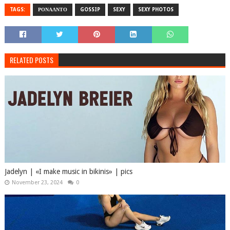
TAGS:
ΡΟΝΑΛΝΤΟ
GOSSIP
SEXY
SEXY PHOTOS
RELATED POSTS
Jadelyn | «I make music in bikinis» | pics
November 23, 2024
0