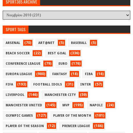
SPORT365 ARCHIVE
SPORT TAGS
(70)
(5)
(5)
ARSENAL
ART@NET
BASEBALL
(22)
(336)
BEACH SOCCER
BEST GOAL
(79)
(176)
CONFERENCE LEAGUE
EURO
(980)
(18)
(16)
EUROPA LEAGUE
FANTASY
FIBA
(193)
(31)
(57)
FIFA
FOOTBALL IDOLS
INTER
(146)
(59)
LIVERPOOL
MANCHESTER CITY
(145)
(195)
(24)
MANCHESTER UNITED
MVP
NAPOLI
(127)
(101)
OLYMPIC GAMES
PLAYER OF THE MONTH
(12)
(186)
PLAYER OF THE SEASON
PREMIER LEAGUE