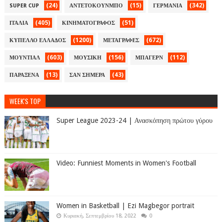
(24)
(15)
(342)
SUPER CUP
ΑΝΤΕΤΟΚΟΥΝΜΠΟ
ΓΕΡΜΑΝΙΑ
(405)
(51)
ΙΤΑΛΙΑ
ΚΙΝΗΜΑΤΟΓΡΑΦΟΣ
(1200)
(672)
ΚΥΠΕΛΛΟ ΕΛΛΑΔΟΣ
ΜΕΤΑΓΡΑΦΕΣ
(603)
(156)
(112)
ΜΟΥΝΤΙΑΛ
ΜΟΥΣΙΚΗ
ΜΠΑΓΕΡΝ
(13)
(43)
ΠΑΡΑΞΕΝΑ
ΣΑΝ ΣΗΜΕΡΑ
WEEK'S TOP
Super League 2023-24 | Ανασκόπηση πρώτου γύρου
Video: Funniest Moments in Women's Football
Women in Basketball | Ezi Magbegor portrait
Κυριακή, Σεπτεμβρίου 18, 2022
0