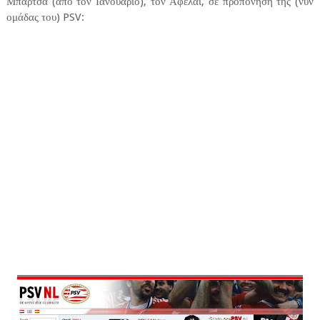
Μπάρτσα (από τον Ιανουάριο), τον Αφελάϊ, σε προπόνηση της (νυν
ομάδας του) PSV: