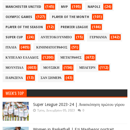
(145)
(195)
(24)
MANCHESTER UNITED
MVP
NAPOLI
(127)
(101)
OLYMPIC GAMES
PLAYER OF THE MONTH
(12)
(186)
PLAYER OF THE SEASON
PREMIER LEAGUE
(24)
(15)
(342)
SUPER CUP
ΑΝΤΕΤΟΚΟΥΝΜΠΟ
ΓΕΡΜΑΝΙΑ
(405)
(51)
ΙΤΑΛΙΑ
ΚΙΝΗΜΑΤΟΓΡΑΦΟΣ
(1200)
(672)
ΚΥΠΕΛΛΟ ΕΛΛΑΔΟΣ
ΜΕΤΑΓΡΑΦΕΣ
(603)
(156)
(112)
ΜΟΥΝΤΙΑΛ
ΜΟΥΣΙΚΗ
ΜΠΑΓΕΡΝ
(13)
(43)
ΠΑΡΑΞΕΝΑ
ΣΑΝ ΣΗΜΕΡΑ
WEEK'S TOP
Super League 2023-24 | Ανασκόπηση πρώτου γύρου
Τρίτη, Δεκεμβρίου 05, 2023
0
Women in Basketball | Ezi Magbegor portrait