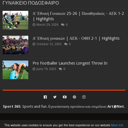
ΓΥΝΑΙΚΕΙΟ ΠΟΔΟΣΦΑΙΡΟ
Α' Εθνική Γυναικών 25-26 | Παναθηναϊκός - ΑΕΚ 1-2
| Highlights
March 29, 2026
0
Α' Εθνική γυναικών | ΑΕΚ - ΟΦΗ 2-1 | Highlights
October 12, 2025
0
Pro Footballer Launches Longest Throw In
June 19, 2025
0
Sport 365.
Sports and fun. Εγκατάσταση προτύπου και επιμέλεια:
Art@Net
.
Copyright © 2010-2026. All rights reserved...
This website uses cookies to ensure you get the best experience on our website
More info
Created By
SoraTemplates
| Distributed By
Gooyaabi Templates