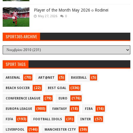
Player of the Month May 2026 ο Rodinei
May 27, 2026
0
SPORT365 ARCHIVE
SPORT TAGS
(70)
(5)
(5)
ARSENAL
ART@NET
BASEBALL
(22)
(336)
BEACH SOCCER
BEST GOAL
(79)
(176)
CONFERENCE LEAGUE
EURO
(980)
(18)
(16)
EUROPA LEAGUE
FANTASY
FIBA
(193)
(31)
(57)
FIFA
FOOTBALL IDOLS
INTER
(146)
(59)
LIVERPOOL
MANCHESTER CITY