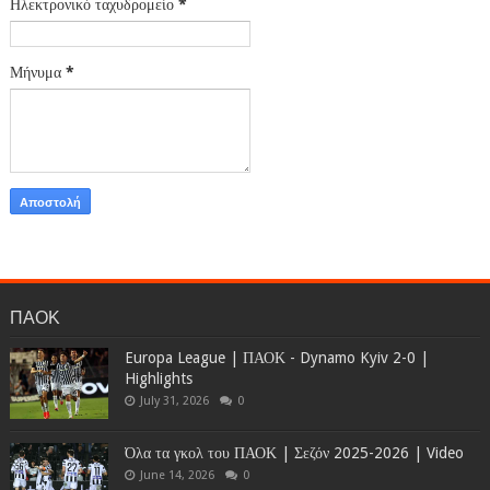
Ηλεκτρονικό ταχυδρομείο
*
Μήνυμα
*
ΠΑΟΚ
Europa League | ΠΑΟΚ - Dynamo Kyiv 2-0 |
Highlights
July 31, 2026
0
Όλα τα γκολ του ΠΑΟΚ | Σεζόν 2025-2026 | Video
June 14, 2026
0