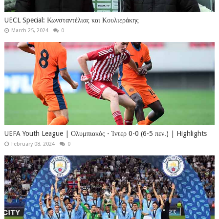
UECL Special: Κωνσταντέλιας και Κουλιεράκης
March 25, 2024
0
UEFA Youth League | Ολυμπιακός - Ίντερ 0-0 (6-5 πεν.) | Highlights
February 08, 2024
0