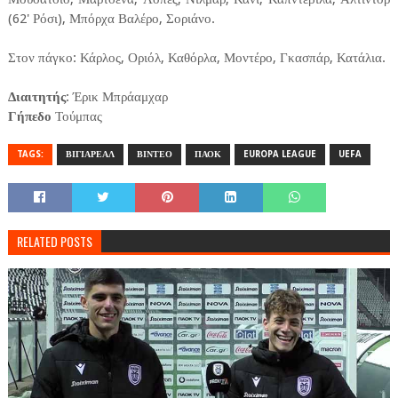
(62' Ρόσι), Μπόρχα Βαλέρο, Σοριάνο.
Στον πάγκο: Κάρλος, Οριόλ, Καθόρλα, Μοντέρο, Γκασπάρ, Κατάλια.
Διαιτητής
: Έρικ Μπράαμχαρ
Γήπεδο
Τούμπας
TAGS:
ΒΙΓΙΑΡΕΑΛ
ΒΙΝΤΕΟ
ΠΑΟΚ
EUROPA LEAGUE
UEFA
RELATED POSTS