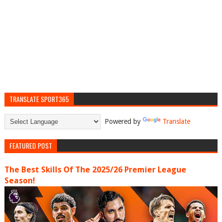
TRANSLATE SPORT365
Powered by
Translate
FEATURED POST
The Best Skills Of The 2025/26 Premier League
Season!