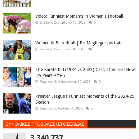
Video: Funniest Moments in Women's Football
Σάββατο, Σεπτεμβρίου 17, 2022
0
Women in Basketball | Ezi Magbegor portrait
Κυριακή, Σεπτεμβρίου 18, 2022
0
The Karate Kid (1984 vs 2023) Cast: Then and Now
(39 Years After)
Παρασκευή, Φεβρουαρίου 10, 2023
0
Premier League's Funniest Moments of the 2024/25
Season
Παρασκευή, Ιουλίου 04, 2025
0
ΣΥΝΟΛΙΚΕΣ ΠΡΟΒΟΛΕΣ ΙΣΤΟΣΕΛΙΔΑΣ
3,340,737