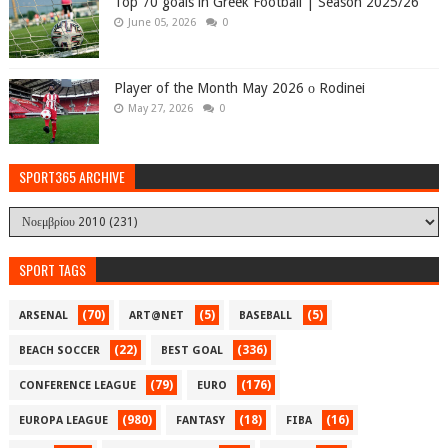
Top 70 goals in Greek Football | Season 2025/26
June 05, 2026
0
Player of the Month May 2026 ο Rodinei
May 27, 2026
0
SPORT365 ARCHIVE
SPORT TAGS
(70)
(5)
(5)
ARSENAL
ART@NET
BASEBALL
(22)
(336)
BEACH SOCCER
BEST GOAL
(79)
(176)
CONFERENCE LEAGUE
EURO
(980)
(18)
(16)
EUROPA LEAGUE
FANTASY
FIBA