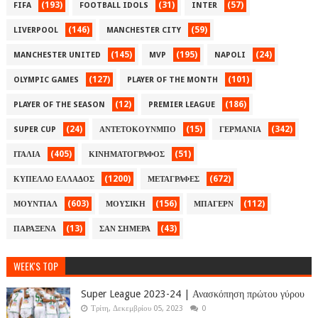
(193)
(31)
(57)
FIFA
FOOTBALL IDOLS
INTER
(146)
(59)
LIVERPOOL
MANCHESTER CITY
(145)
(195)
(24)
MANCHESTER UNITED
MVP
NAPOLI
(127)
(101)
OLYMPIC GAMES
PLAYER OF THE MONTH
(12)
(186)
PLAYER OF THE SEASON
PREMIER LEAGUE
(24)
(15)
(342)
SUPER CUP
ΑΝΤΕΤΟΚΟΥΝΜΠΟ
ΓΕΡΜΑΝΙΑ
(405)
(51)
ΙΤΑΛΙΑ
ΚΙΝΗΜΑΤΟΓΡΑΦΟΣ
(1200)
(672)
ΚΥΠΕΛΛΟ ΕΛΛΑΔΟΣ
ΜΕΤΑΓΡΑΦΕΣ
(603)
(156)
(112)
ΜΟΥΝΤΙΑΛ
ΜΟΥΣΙΚΗ
ΜΠΑΓΕΡΝ
(13)
(43)
ΠΑΡΑΞΕΝΑ
ΣΑΝ ΣΗΜΕΡΑ
WEEK'S TOP
Super League 2023-24 | Ανασκόπηση πρώτου γύρου
Τρίτη, Δεκεμβρίου 05, 2023
0