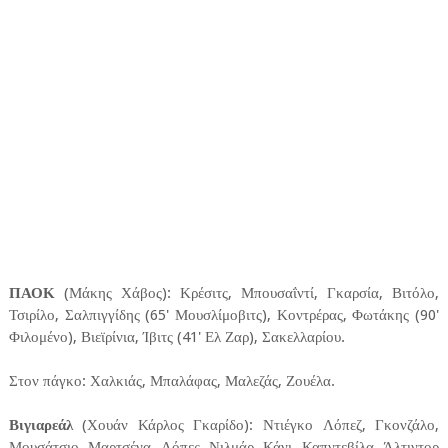
ΠΑΟΚ
(Μάκης Χάβος): Κρέσιτς, Μπουσαΐντί, Γκαρσία, Βιτόλο,
Τσιρίλο, Σαλπιγγίδης (65' Μουσλίμοβιτς), Κοντρέρας, Φωτάκης (90'
Φιλομένο), Βιεϊρίνια, Ίβιτς (41' Ελ Ζαρ), Σακελλαρίου.
Στον πάγκο: Χαλκιάς, Μπαλάφας, Μαλεζάς, Ζουέλα.
Βιγιαρεάλ
(Χουάν Κάρλος Γκαρίδο): Ντιέγκο Λόπεζ, Γκονζάλο,
Μουσάτσιο, Μαρτσένα, Λόπες, Νιλμάρ, Κάνι, Καπντεβίλα, Άλτιντορ