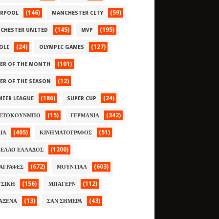
(146)
(59)
ERPOOL
MANCHESTER CITY
(145)
(195)
CHESTER UNITED
MVP
(24)
(127)
OLI
OLYMPIC GAMES
(101)
YER OF THE MONTH
(12)
YER OF THE SEASON
(186)
(24)
MIER LEAGUE
SUPER CUP
(15)
(342)
ΕΤΟΚΟΥΝΜΠΟ
ΓΕΡΜΑΝΙΑ
(405)
(51)
ΛΙΑ
ΚΙΝΗΜΑΤΟΓΡΑΦΟΣ
(1200)
ΕΛΛΟ ΕΛΛΑΔΟΣ
(672)
(603)
ΑΓΡΑΦΕΣ
ΜΟΥΝΤΙΑΛ
(156)
(112)
ΣΙΚΗ
ΜΠΑΓΕΡΝ
(13)
(43)
ΑΞΕΝΑ
ΣΑΝ ΣΗΜΕΡΑ