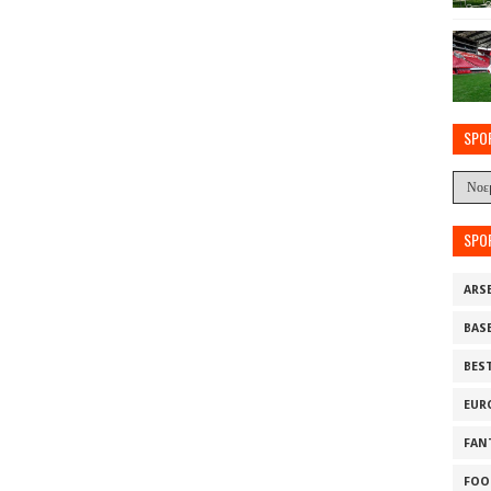
SPO
SPO
ARS
BAS
BES
EUR
FAN
FOO