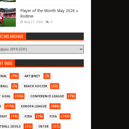
Player of the Month May 2026 ο
Rodinei
May 27, 2026
0
RT365 ARCHIVE
RT TAGS
(70)
(5)
ENAL
ART@NET
(5)
(22)
EBALL
BEACH SOCCER
(336)
(79)
T GOAL
CONFERENCE LEAGUE
(176)
(980)
O
EUROPA LEAGUE
(18)
(16)
(193)
TASY
FIBA
FIFA
(31)
(57)
TBALL IDOLS
INTER