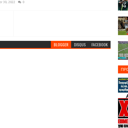
r 30, 2022
0
BLOGGER
DISQUS
FACEBOOK
ΠΡ