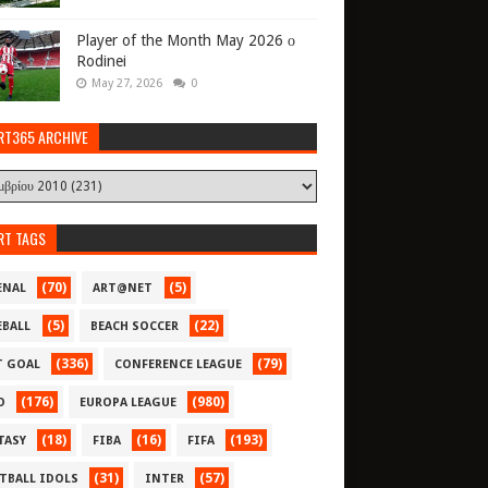
Player of the Month May 2026 ο
Rodinei
May 27, 2026
0
RT365 ARCHIVE
RT TAGS
(70)
(5)
ENAL
ART@NET
(5)
(22)
EBALL
BEACH SOCCER
(336)
(79)
T GOAL
CONFERENCE LEAGUE
(176)
(980)
O
EUROPA LEAGUE
(18)
(16)
(193)
TASY
FIBA
FIFA
(31)
(57)
TBALL IDOLS
INTER