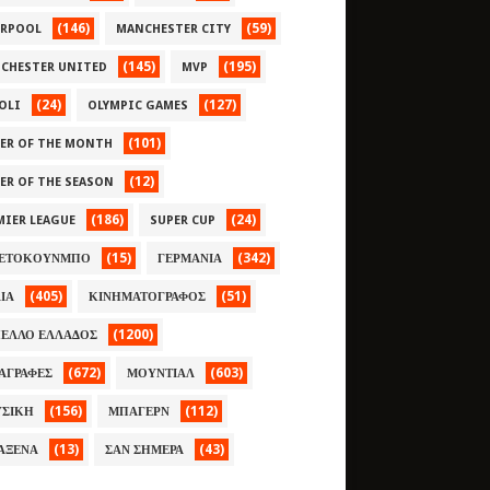
(146)
(59)
ERPOOL
MANCHESTER CITY
(145)
(195)
CHESTER UNITED
MVP
(24)
(127)
OLI
OLYMPIC GAMES
(101)
YER OF THE MONTH
(12)
YER OF THE SEASON
(186)
(24)
MIER LEAGUE
SUPER CUP
(15)
(342)
ΕΤΟΚΟΥΝΜΠΟ
ΓΕΡΜΑΝΙΑ
(405)
(51)
ΛΙΑ
ΚΙΝΗΜΑΤΟΓΡΑΦΟΣ
(1200)
ΕΛΛΟ ΕΛΛΑΔΟΣ
(672)
(603)
ΑΓΡΑΦΕΣ
ΜΟΥΝΤΙΑΛ
(156)
(112)
ΣΙΚΗ
ΜΠΑΓΕΡΝ
(13)
(43)
ΑΞΕΝΑ
ΣΑΝ ΣΗΜΕΡΑ