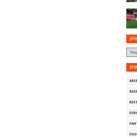
SPO
SPO
ARS
BAS
BES
EUR
FAN
FOO