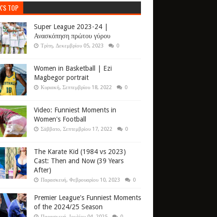
K'S TOP
Super League 2023-24 |
Ανασκόπηση πρώτου γύρου
Τρίτη, Δεκεμβρίου 05, 2023
0
Women in Basketball | Ezi
Magbegor portrait
Κυριακή, Σεπτεμβρίου 18, 2022
0
Video: Funniest Moments in
Women's Football
Σάββατο, Σεπτεμβρίου 17, 2022
0
The Karate Kid (1984 vs 2023)
Cast: Then and Now (39 Years
After)
Παρασκευή, Φεβρουαρίου 10, 2023
0
Premier League's Funniest Moments
of the 2024/25 Season
Παρασκευή, Ιουλίου 04, 2025
0