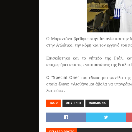
Ο Μαραντόνα βρέθηκε στην Ισπανία και την Μ
στην Ατλέτικο, την κόρη και τον εγγονό του πο
Επισκέφτηκε και το γήπεδο της Ρεάλ, κατ
αποχωρήσει από τις εγκαταστάσεις της Ρεάλ ο
O "Special One" του έδωσε μια φανέλα της 
οποία έλεγε: «Αισθάνομαι άβολα να υπογράφω 
λατρεύω».
TAGS:
ΜΟΥΡΙΝΙΟ
MARADONA
RELATED POSTS