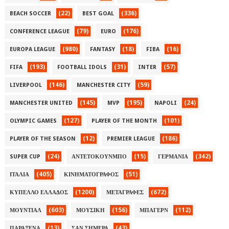
(22)
(336)
BEACH SOCCER
BEST GOAL
(79)
(176)
CONFERENCE LEAGUE
EURO
(980)
(18)
(16)
EUROPA LEAGUE
FANTASY
FIBA
(193)
(31)
(57)
FIFA
FOOTBALL IDOLS
INTER
(146)
(59)
LIVERPOOL
MANCHESTER CITY
(145)
(195)
(24)
MANCHESTER UNITED
MVP
NAPOLI
(127)
(101)
OLYMPIC GAMES
PLAYER OF THE MONTH
(12)
(186)
PLAYER OF THE SEASON
PREMIER LEAGUE
(24)
(15)
(342)
SUPER CUP
ΑΝΤΕΤΟΚΟΥΝΜΠΟ
ΓΕΡΜΑΝΙΑ
(405)
(51)
ΙΤΑΛΙΑ
ΚΙΝΗΜΑΤΟΓΡΑΦΟΣ
(1200)
(672)
ΚΥΠΕΛΛΟ ΕΛΛΑΔΟΣ
ΜΕΤΑΓΡΑΦΕΣ
(603)
(156)
(112)
ΜΟΥΝΤΙΑΛ
ΜΟΥΣΙΚΗ
ΜΠΑΓΕΡΝ
(13)
(43)
ΠΑΡΑΞΕΝΑ
ΣΑΝ ΣΗΜΕΡΑ