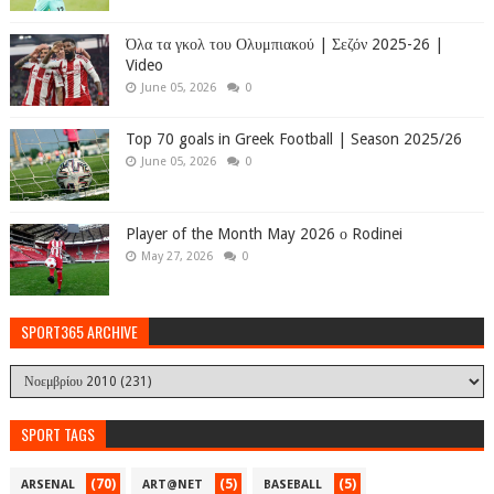
Όλα τα γκολ του Ολυμπιακού | Σεζόν 2025-26 |
Video
June 05, 2026
0
Top 70 goals in Greek Football | Season 2025/26
June 05, 2026
0
Player of the Month May 2026 ο Rodinei
May 27, 2026
0
SPORT365 ARCHIVE
SPORT TAGS
(70)
(5)
(5)
ARSENAL
ART@NET
BASEBALL