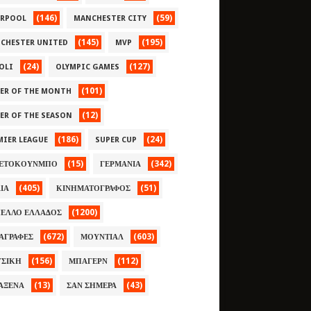
(146)
(59)
ERPOOL
MANCHESTER CITY
(145)
(195)
CHESTER UNITED
MVP
(24)
(127)
OLI
OLYMPIC GAMES
(101)
YER OF THE MONTH
(12)
YER OF THE SEASON
(186)
(24)
MIER LEAGUE
SUPER CUP
(15)
(342)
ΕΤΟΚΟΥΝΜΠΟ
ΓΕΡΜΑΝΙΑ
(405)
(51)
ΛΙΑ
ΚΙΝΗΜΑΤΟΓΡΑΦΟΣ
(1200)
ΕΛΛΟ ΕΛΛΑΔΟΣ
(672)
(603)
ΑΓΡΑΦΕΣ
ΜΟΥΝΤΙΑΛ
(156)
(112)
ΣΙΚΗ
ΜΠΑΓΕΡΝ
(13)
(43)
ΑΞΕΝΑ
ΣΑΝ ΣΗΜΕΡΑ