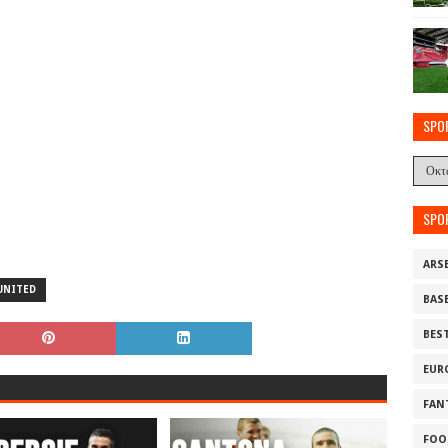
SPO
SPO
ARS
UNITED
BAS
BES
EUR
FAN
FOO