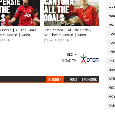
LIV
MAN
NAP
 Persie | All The Goals
Eric Cantona | All The Goals |
PLA
ter United | Video
Manchester United | Video
2026
0
May 17, 2026
0
PLA
PRE
NEXT
ΟΠΑΠ TV
ΑΝΤ
ΙΤΑ
BLOGGER
DISQUS
FACEBOOK
ΚΥΠ
ΜΕΤ
ΜΟΥ
ΠΑΡ