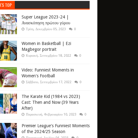
K'S TOP
Super League 2023-24 |
Ανασκόπηση πρώτου γύρου
Τρίτη, Δεκεμβρίου 05, 2023
0
Women in Basketball | Ezi
Magbegor portrait
Κυριακή, Σεπτεμβρίου 18, 2022
0
Video: Funniest Moments in
Women's Football
Σάββατο, Σεπτεμβρίου 17, 2022
0
The Karate Kid (1984 vs 2023)
Cast: Then and Now (39 Years
After)
Παρασκευή, Φεβρουαρίου 10, 2023
0
Premier League's Funniest Moments
of the 2024/25 Season
Παρασκευή, Ιουλίου 04, 2025
0