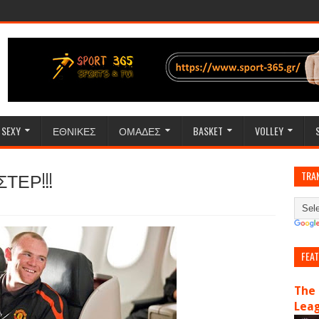
SEXY
ΕΘΝΙΚΕΣ
ΟΜΑΔΕΣ
BASKET
VOLLEY
ΤΕΡ!!!
TRA
FEA
The 
Lea