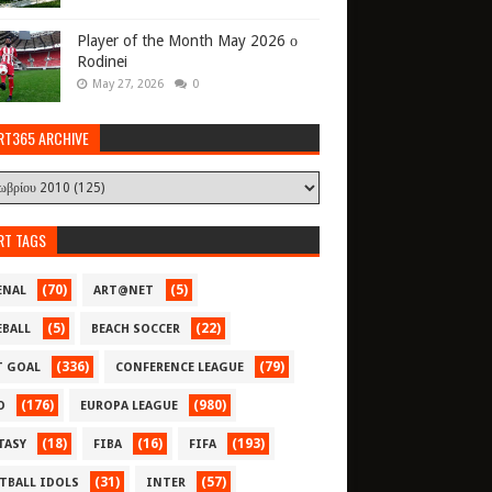
Player of the Month May 2026 ο
Rodinei
May 27, 2026
0
RT365 ARCHIVE
RT TAGS
(70)
(5)
ENAL
ART@NET
(5)
(22)
EBALL
BEACH SOCCER
(336)
(79)
T GOAL
CONFERENCE LEAGUE
(176)
(980)
O
EUROPA LEAGUE
(18)
(16)
(193)
TASY
FIBA
FIFA
(31)
(57)
TBALL IDOLS
INTER