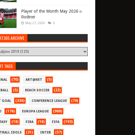
Player of the Month May 2026 ο
Rodinei
May 27, 2026
0
RT365 ARCHIVE
RT TAGS
(70)
(5)
ENAL
ART@NET
(5)
(22)
EBALL
BEACH SOCCER
(336)
(79)
T GOAL
CONFERENCE LEAGUE
(176)
(980)
O
EUROPA LEAGUE
(18)
(16)
(193)
TASY
FIBA
FIFA
(31)
(57)
TBALL IDOLS
INTER