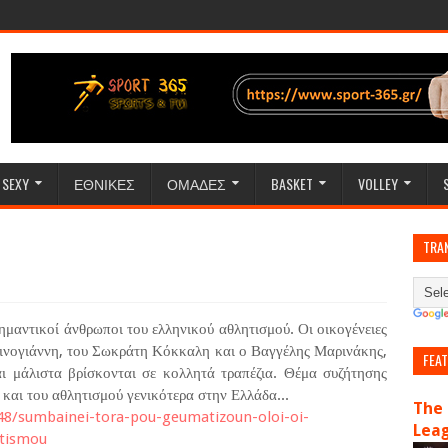
SEXY
ΕΘΝΙΚΕΣ
ΟΜΑΔΕΣ
BASKET
VOLLEY
TRA
ημαντικοί άνθρωποι του ελληνικού αθλητισμού. Οι οικογένειες
ινογιάννη, του Σωκράτη Κόκκαλη και ο Βαγγέλης Μαρινάκης,
FEA
ι μάλιστα βρίσκονται σε κολλητά τραπέζια. Θέμα συζήτησης
και του αθλητισμού γενικότερα στην Ελλάδα...
The 
248/sumbainei-tora-pou-geumatizoun-oloi-oi-
Lea
etismou