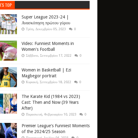
K'S TOP
Super League 2023-24 |
Ανασκόπηση πρώτου γύρου
Τρίτη, Δεκεμβρίου 05, 2023
0
Video: Funniest Moments in
Women's Football
Σάββατο, Σεπτεμβρίου 17, 2022
0
Women in Basketball | Ezi
Magbegor portrait
Κυριακή, Σεπτεμβρίου 18, 2022
0
The Karate Kid (1984 vs 2023)
Cast: Then and Now (39 Years
After)
Παρασκευή, Φεβρουαρίου 10, 2023
0
Premier League's Funniest Moments
of the 2024/25 Season
Παρασκευή, Ιουλίου 04, 2025
0