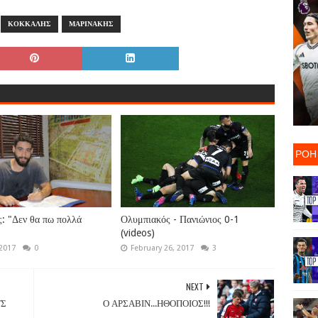
ΚΟΚΚΑΛΗΣ
ΜΑΡΙΝΑΚΗΣ
ΡΟΗ
: "Δεν θα πω πολλά
Ολυμπιακός - Πανιώνιος 0-1
"
(videos)
 2017
0
February 26, 2017
3
NEXT
ΤΣ
Ο ΑΡΣΑΒΙΝ...ΗΘΟΠΟΙΟΣ!!!