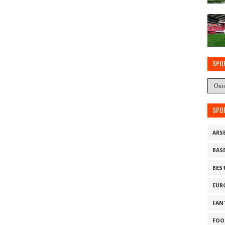
SPO
SPO
ARS
BAS
BES
EUR
FAN
FOO