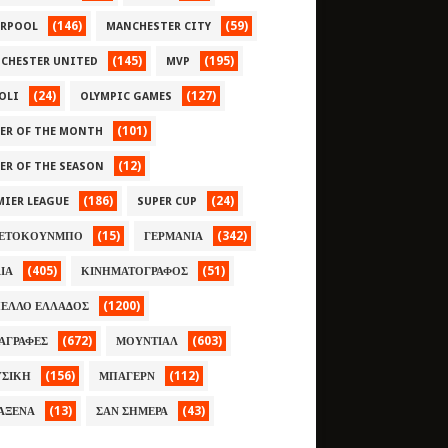
(146)
(59)
ERPOOL
MANCHESTER CITY
(145)
(195)
CHESTER UNITED
MVP
(24)
(127)
OLI
OLYMPIC GAMES
(101)
YER OF THE MONTH
(12)
YER OF THE SEASON
(186)
(24)
MIER LEAGUE
SUPER CUP
(15)
(342)
ΕΤΟΚΟΥΝΜΠΟ
ΓΕΡΜΑΝΙΑ
(405)
(51)
ΛΙΑ
ΚΙΝΗΜΑΤΟΓΡΑΦΟΣ
(1200)
ΕΛΛΟ ΕΛΛΑΔΟΣ
(672)
(603)
ΑΓΡΑΦΕΣ
ΜΟΥΝΤΙΑΛ
(156)
(112)
ΣΙΚΗ
ΜΠΑΓΕΡΝ
(13)
(43)
ΑΞΕΝΑ
ΣΑΝ ΣΗΜΕΡΑ