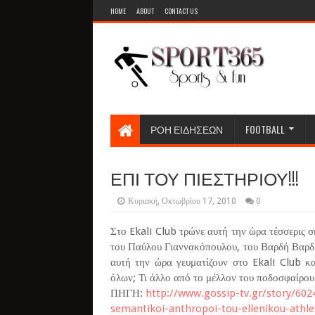
HOME
ABOUT
CONTACT US
ΡΟΗ ΕΙΔΗΣΕΩΝ
FOOTBALL
ΕΠΙ ΤΟΥ ΠΙΕΣΤΗΡΙΟΥ!!!
Κυριακή, Οκτωβρίου 17, 2010
0
Στο Ekali Club τρώνε αυτή την ώρα τέσσερις σ
του Παύλου Γιαννακόπουλου, του Βαρδή Βαρδ
αυτή την ώρα γευματίζουν στο Ekali Club κα
όλων; Τι άλλο από το μέλλον του ποδοσφαίρου 
ΠΗΓΗ:
http://www.gossip-tv.gr/story/60
semantikoi-anthropoi-tou-ellenikou-athl