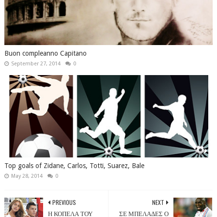
Buon compleanno Capitano
September 27, 2014
0
Top goals of Zidane, Carlos, Totti, Suarez, Bale
May 28, 2014
0
PREVIOUS
NEXT
Η ΚΟΠΕΛΑ ΤΟΥ
ΣΕ ΜΠΕΛΑΔΕΣ Ο