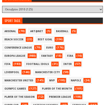
SPORT TAGS
(70)
(5)
(5)
ARSENAL
ART@NET
BASEBALL
(22)
(336)
BEACH SOCCER
BEST GOAL
(79)
(176)
CONFERENCE LEAGUE
EURO
(980)
(18)
(16)
EUROPA LEAGUE
FANTASY
FIBA
(193)
(31)
(57)
FIFA
FOOTBALL IDOLS
INTER
(146)
(59)
LIVERPOOL
MANCHESTER CITY
(145)
(195)
(24)
MANCHESTER UNITED
MVP
NAPOLI
(127)
(101)
OLYMPIC GAMES
PLAYER OF THE MONTH
(12)
(186)
PLAYER OF THE SEASON
PREMIER LEAGUE