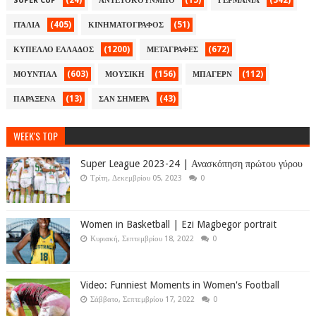
(24)
(15)
(342)
SUPER CUP
ΑΝΤΕΤΟΚΟΥΝΜΠΟ
ΓΕΡΜΑΝΙΑ
(405)
(51)
ΙΤΑΛΙΑ
ΚΙΝΗΜΑΤΟΓΡΑΦΟΣ
(1200)
(672)
ΚΥΠΕΛΛΟ ΕΛΛΑΔΟΣ
ΜΕΤΑΓΡΑΦΕΣ
(603)
(156)
(112)
ΜΟΥΝΤΙΑΛ
ΜΟΥΣΙΚΗ
ΜΠΑΓΕΡΝ
(13)
(43)
ΠΑΡΑΞΕΝΑ
ΣΑΝ ΣΗΜΕΡΑ
WEEK'S TOP
Super League 2023-24 | Ανασκόπηση πρώτου γύρου
Τρίτη, Δεκεμβρίου 05, 2023
0
Women in Basketball | Ezi Magbegor portrait
Κυριακή, Σεπτεμβρίου 18, 2022
0
Video: Funniest Moments in Women's Football
Σάββατο, Σεπτεμβρίου 17, 2022
0